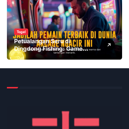
Togel
Petualangan Seru di
Dingdong Fishing: Game
Arcade Favorit