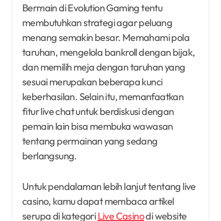
Bermain di Evolution Gaming tentu
membutuhkan strategi agar peluang
menang semakin besar. Memahami pola
taruhan, mengelola bankroll dengan bijak,
dan memilih meja dengan taruhan yang
sesuai merupakan beberapa kunci
keberhasilan. Selain itu, memanfaatkan
fitur live chat untuk berdiskusi dengan
pemain lain bisa membuka wawasan
tentang permainan yang sedang
berlangsung.
Untuk pendalaman lebih lanjut tentang live
casino, kamu dapat membaca artikel
serupa di kategori
Live Casino
di website