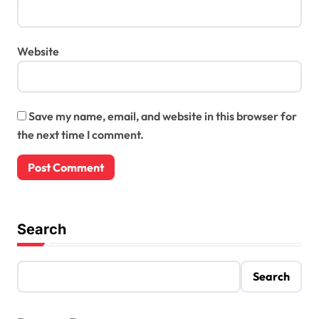
Website
Save my name, email, and website in this browser for
the next time I comment.
Search
Search