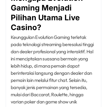
Gaming Menjadi
Pilihan Utama Live
Casino?
Keunggulan Evolution Gaming terletak
pada teknologi streaming beresolusi tinggi
dan dealer profesional yang interaktif. Hal
ini menciptakan suasana bermain yang
lebih hidup, di mana pemain dapat
berinteraksi langsung dengan dealer dan
pemain lain melalui fitur chat. Selain itu,
banyak jenis permainan yang tersedia,
mulai dari Baccarat, Roulette, hingga
varian poker dan game show unik