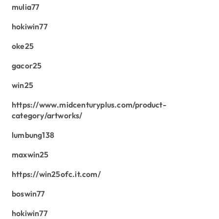
mulia77
hokiwin77
oke25
gacor25
win25
https://www.midcenturyplus.com/product-
category/artworks/
lumbung138
maxwin25
https://win25ofc.it.com/
boswin77
hokiwin77