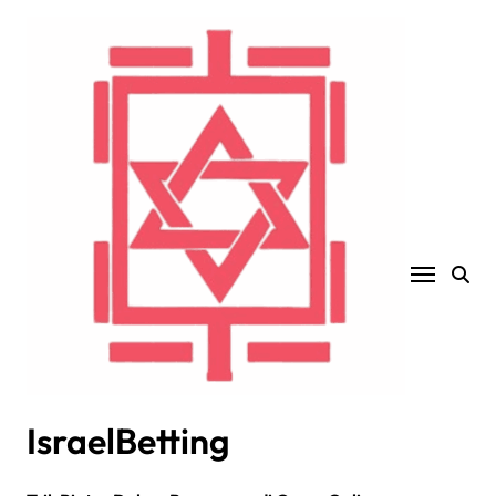
Skip
to
content
Mengenal Jenis Ayam Aduan di SABUNG AYAM SV
IsraelBetting
Sensasi Tembak Ikan Online: Menang Mudah, Seru
Mengenal SV388: Platform Sabung Ayam Modern