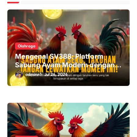
g
a
t
i
Olahraga
o
Mengenal SV388: Platform
n
Sabung Ayam Modern dengan
Odds Menarik
adminn1
Jul 26, 2026