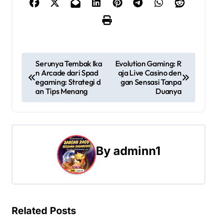
P
Serunya Tembak Ika
Evolution Gaming: R
n Arcade dari Spad
aja Live Casino den
o
egaming: Strategi d
gan Sensasi Tanpa
an Tips Menang
Duanya
s
t
n
By
adminn1
a
v
i
Related Posts