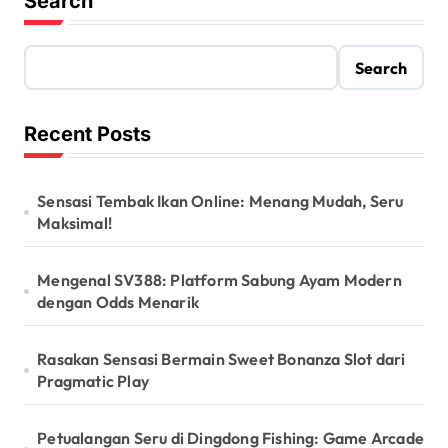
Search
Search
Recent Posts
Sensasi Tembak Ikan Online: Menang Mudah, Seru
Maksimal!
Mengenal SV388: Platform Sabung Ayam Modern
dengan Odds Menarik
Rasakan Sensasi Bermain Sweet Bonanza Slot dari
Pragmatic Play
Petualangan Seru di Dingdong Fishing: Game Arcade