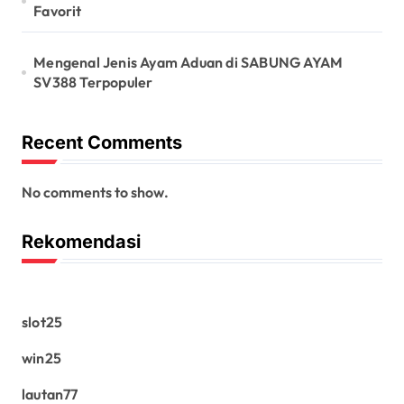
Favorit
Mengenal Jenis Ayam Aduan di SABUNG AYAM
SV388 Terpopuler
Recent Comments
No comments to show.
Rekomendasi
slot25
win25
lautan77