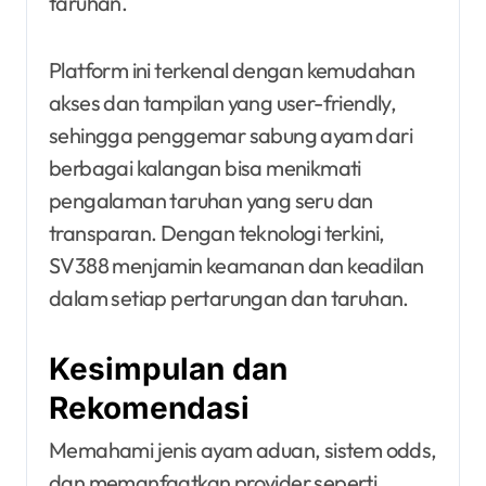
taruhan.
Platform ini terkenal dengan kemudahan
akses dan tampilan yang user-friendly,
sehingga penggemar sabung ayam dari
berbagai kalangan bisa menikmati
pengalaman taruhan yang seru dan
transparan. Dengan teknologi terkini,
SV388 menjamin keamanan dan keadilan
dalam setiap pertarungan dan taruhan.
Kesimpulan dan
Rekomendasi
Memahami jenis ayam aduan, sistem odds,
dan memanfaatkan provider seperti