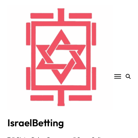
Skip
to
content
Mengenal Jenis Ayam Aduan di SABUNG AYAM SV
IsraelBetting
Sensasi Tembak Ikan Online: Menang Mudah, Seru
Mengenal SV388: Platform Sabung Ayam Modern