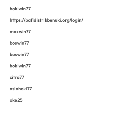
hokiwin77
https://pafidistrikbenuki.org/login/
maxwin77
boswin77
boswin77
hokiwin77
citra77
asiahoki77
oke25