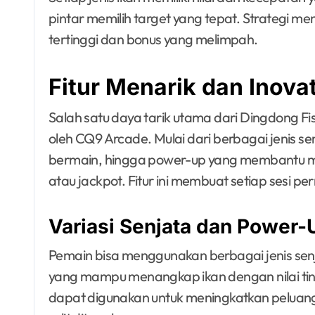
pintar memilih target yang tepat. Strategi m
tertinggi dan bonus yang melimpah.
Fitur Menarik dan Inovat
Salah satu daya tarik utama dari Dingdong Fis
oleh CQ9 Arcade. Mulai dari berbagai jenis se
bermain, hingga power-up yang membantu 
atau jackpot. Fitur ini membuat setiap sesi p
Variasi Senjata dan Power-
Pemain bisa menggunakan berbagai jenis senja
yang mampu menangkap ikan dengan nilai ting
dapat digunakan untuk meningkatkan peluan