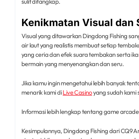
sulit ditangkap.
Kenikmatan Visual dan
Visual yang ditawarkan Dingdong Fishing sa
air laut yang realistis membuat setiap tembak
yang ceria dan efek suara tembakan serta i
bermain yang menyenangkan dan seru.
Jika kamu ingin mengetahui lebih banyak ten
menarik kami di
Live Casino
yang sudah kami 
Informasi lebih lengkap tentang game arcade
Kesimpulannya, Dingdong Fishing dari CQ9 