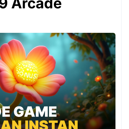
Q9 Arcade