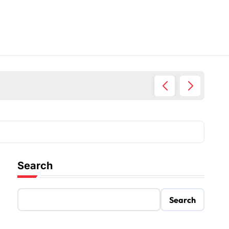
Sensas
Search
Search