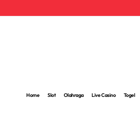
Home
Slot
Olahraga
Live Casino
Togel