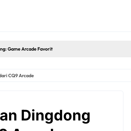
ABUNG AYAM SV388 Terpopuler
 dari CQ9 Arcade
uan Dingdong