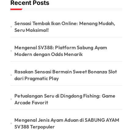
Recent Posts
Sensasi Tembak Ikan Online: Menang Mudah,
Seru Maksimal!
Mengenal SV388: Platform Sabung Ayam
Modern dengan Odds Menarik
Rasakan Sensasi Bermain Sweet Bonanza Slot
dari Pragmatic Play
Petualangan Seru di Dingdong Fishing: Game
Arcade Favorit
Mengenal Jenis Ayam Aduan di SABUNG AYAM
SV388 Terpopuler