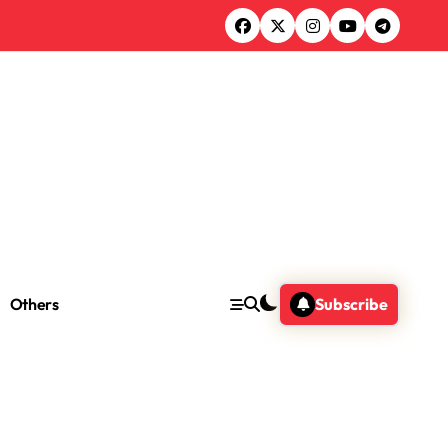
Others
Subscribe