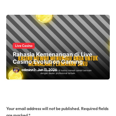
Live Casino
Rahasia Kemenangan di Live
Casino Evolution Gaming
adminn1
Jun 11, 2026
Leave a Reply
Your email address will not be published.
Required fields
are marked
*