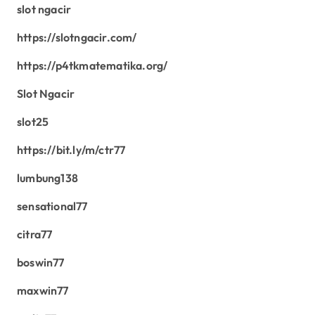
slot ngacir
https://slotngacir.com/
https://p4tkmatematika.org/
Slot Ngacir
slot25
https://bit.ly/m/ctr77
lumbung138
sensational77
citra77
boswin77
maxwin77