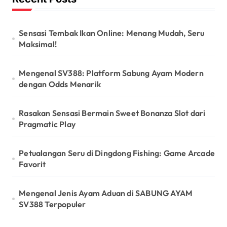
Sensasi Tembak Ikan Online: Menang Mudah, Seru
Maksimal!
Mengenal SV388: Platform Sabung Ayam Modern
dengan Odds Menarik
Rasakan Sensasi Bermain Sweet Bonanza Slot dari
Pragmatic Play
Petualangan Seru di Dingdong Fishing: Game Arcade
Favorit
Mengenal Jenis Ayam Aduan di SABUNG AYAM
SV388 Terpopuler