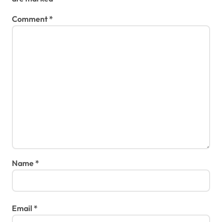
Comment
*
Name
*
Email
*