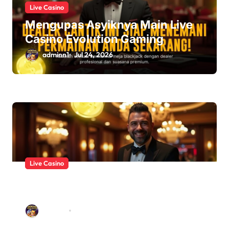
Live Casino
o
Mengupas Asyiknya Main Live
n
Casino Evolution Gaming
adminn1
Jul 24, 2026
Live Casino
Evolution Gaming Blackjack:
Game Live Casino Paling
Menggairahkan
adminn1
Jul 13, 2026