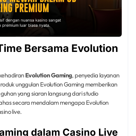
Time Bersama Evolution
 kehadiran
Evolution Gaming
, penyedia layanan
 Produk unggulan Evolution Gaming memberikan
guhan yang siaran langsung dari studio
embahas secara mendalam mengapa Evolution
ino live.
aming dalam Casino Live