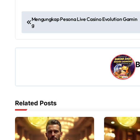
P
Mengungkap Pesona Live Casino Evolution Gamin
g
o
s
t
n
a
v
Related Posts
i
g
a