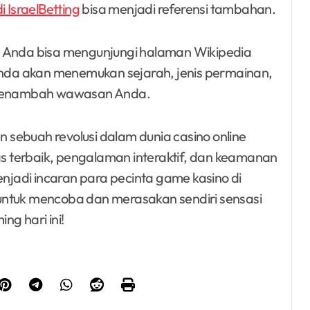
i IsraelBetting
bisa menjadi referensi tambahan.
, Anda bisa mengunjungi halaman Wikipedia
Anda akan menemukan sejarah, jenis permainan,
g menambah wawasan Anda.
sebuah revolusi dalam dunia casino online
tas terbaik, pengalaman interaktif, dan keamanan
enjadi incaran para pecinta game kasino di
untuk mencoba dan merasakan sendiri sensasi
g hari ini!