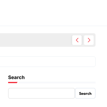
Search
Search