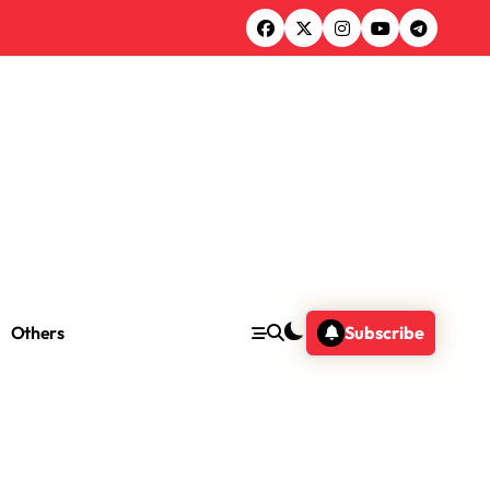
Others
Subscribe