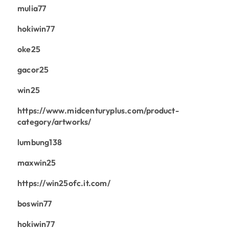
mulia77
hokiwin77
oke25
gacor25
win25
https://www.midcenturyplus.com/product-
category/artworks/
lumbung138
maxwin25
https://win25ofc.it.com/
boswin77
hokiwin77