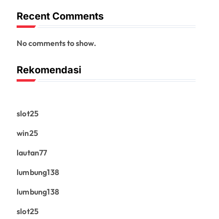
Recent Comments
No comments to show.
Rekomendasi
slot25
win25
lautan77
lumbung138
lumbung138
slot25