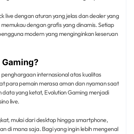
ck live dengan aturan yang jelas dan dealer yang
ng memukau dengan grafis yang dinamis. Setiap
 pengguna modern yang menginginkan keseruan
n Gaming?
penghargaan internasional atas kualitas
buat para pemain merasa aman dan nyaman saat
data yang ketat, Evolution Gaming menjadi
no live.
kat, mulai dari desktop hingga smartphone,
an di mana saja. Bagi yang ingin lebih mengenal