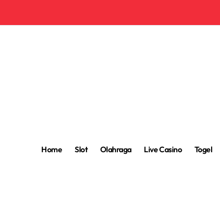
Home
Slot
Olahraga
Live Casino
Togel