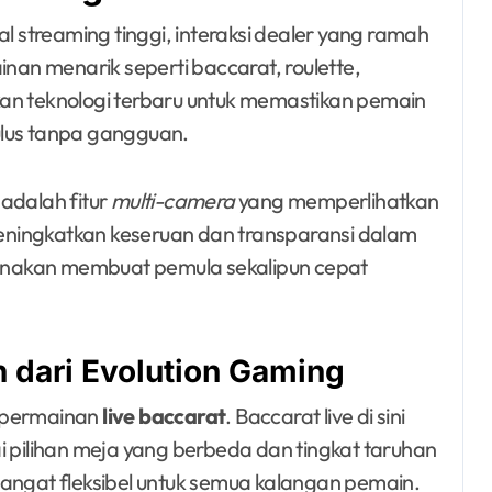
al streaming tinggi, interaksi dealer yang ramah
inan menarik seperti baccarat, roulette,
an teknologi terbaru untuk memastikan pemain
us tanpa gangguan.
adalah fitur
multi-camera
yang memperlihatkan
eningkatkan keseruan dan transparansi dalam
igunakan membuat pemula sekalipun cepat
dari Evolution Gaming
a permainan
live baccarat
. Baccarat live di sini
pilihan meja yang berbeda dan tingkat taruhan
sangat fleksibel untuk semua kalangan pemain.