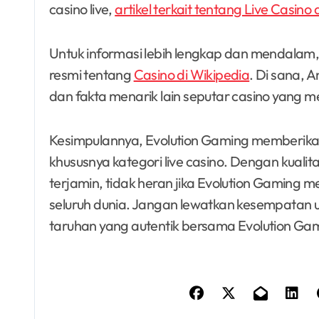
casino live,
artikel terkait tentang Live Casino d
Untuk informasi lebih lengkap dan mendalam
resmi tentang
Casino di Wikipedia
. Di sana, 
dan fakta menarik lain seputar casino yan
Kesimpulannya, Evolution Gaming memberikan 
khususnya kategori live casino. Dengan kuali
terjamin, tidak heran jika Evolution Gaming m
seluruh dunia. Jangan lewatkan kesempatan 
taruhan yang autentik bersama Evolution Gamin