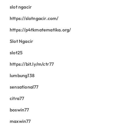
slot ngacir
https://slotngacir.com/
https://p4tkmatematika.org/
Slot Ngacir
slot25
https://bit.ly/m/ctr77
lumbung138
sensational77
citra77
boswin77
maxwin77