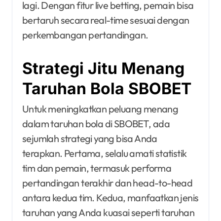
lagi. Dengan fitur live betting, pemain bisa
bertaruh secara real-time sesuai dengan
perkembangan pertandingan.
Strategi Jitu Menang
Taruhan Bola SBOBET
Untuk meningkatkan peluang menang
dalam taruhan bola di SBOBET, ada
sejumlah strategi yang bisa Anda
terapkan. Pertama, selalu amati statistik
tim dan pemain, termasuk performa
pertandingan terakhir dan head-to-head
antara kedua tim. Kedua, manfaatkan jenis
taruhan yang Anda kuasai seperti taruhan