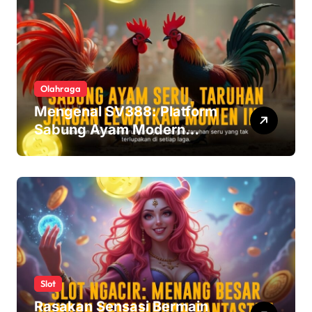
Olahraga
Mengenal SV388: Platform
Sabung Ayam Modern
dengan Odds Menarik
Slot
Rasakan Sensasi Bermain