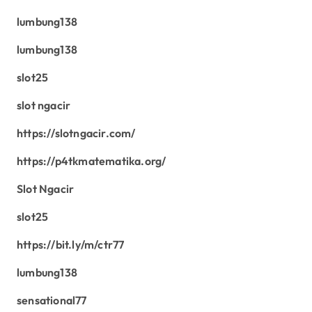
lumbung138
lumbung138
slot25
slot ngacir
https://slotngacir.com/
https://p4tkmatematika.org/
Slot Ngacir
slot25
https://bit.ly/m/ctr77
lumbung138
sensational77