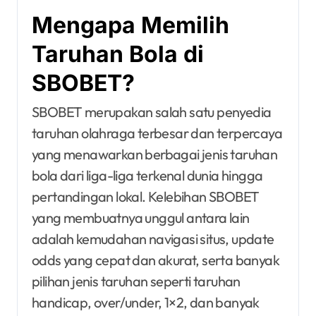
Mengapa Memilih
Taruhan Bola di
SBOBET?
SBOBET merupakan salah satu penyedia
taruhan olahraga terbesar dan terpercaya
yang menawarkan berbagai jenis taruhan
bola dari liga-liga terkenal dunia hingga
pertandingan lokal. Kelebihan SBOBET
yang membuatnya unggul antara lain
adalah kemudahan navigasi situs, update
odds yang cepat dan akurat, serta banyak
pilihan jenis taruhan seperti taruhan
handicap, over/under, 1×2, dan banyak