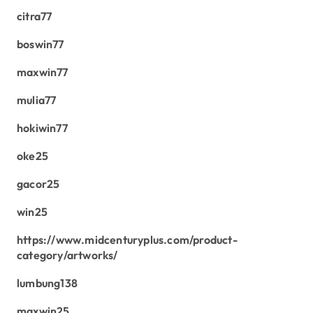
citra77
boswin77
maxwin77
mulia77
hokiwin77
oke25
gacor25
win25
https://www.midcenturyplus.com/product-
category/artworks/
lumbung138
maxwin25