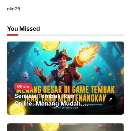
oke25
You Missed
Others
Sensasi Tembak Ikan
Online: Menang Mudah,
Seru Maksimal!