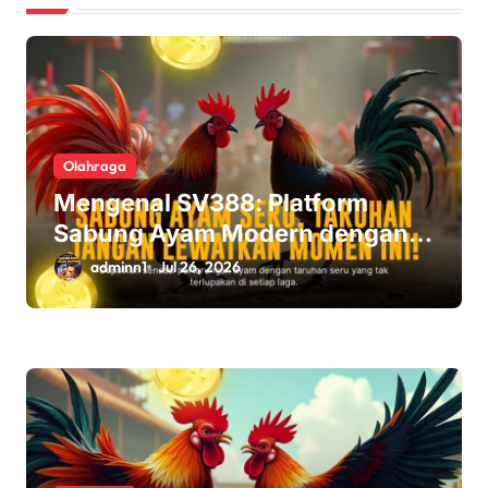
g
a
t
i
Olahraga
Mengenal SV388: Platform
o
Sabung Ayam Modern dengan
n
Odds Menarik
adminn1
Jul 26, 2026