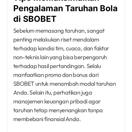
Pengalaman Taruhan Bola
di SBOBET
Sebelum memasang taruhan, sangat
penting melakukan riset mendalam
terhadap kondisi tim, cuaca, dan faktor
non-teknis lain yang bisa berpengaruh
terhadap hasil pertandingan. Selalu
manfaatkan promo dan bonus dari
SBOBET untuk menambah modal taruhan
Anda. Selain itu, perhatikan juga
manajemen keuangan pribadi agar
taruhan tetap menyenangkan tanpa
membebani finansial Anda.