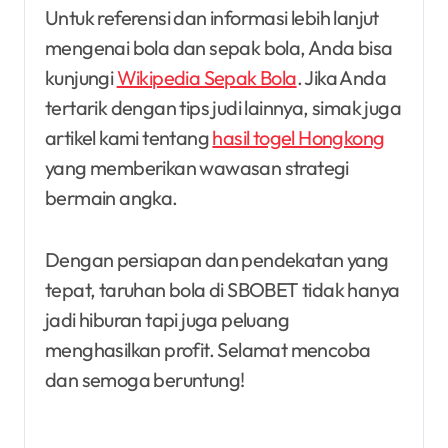
Untuk referensi dan informasi lebih lanjut
mengenai bola dan sepak bola, Anda bisa
kunjungi
Wikipedia Sepak Bola
. Jika Anda
tertarik dengan tips judi lainnya, simak juga
artikel kami tentang
hasil togel Hongkong
yang memberikan wawasan strategi
bermain angka.
Dengan persiapan dan pendekatan yang
tepat, taruhan bola di SBOBET tidak hanya
jadi hiburan tapi juga peluang
menghasilkan profit. Selamat mencoba
dan semoga beruntung!