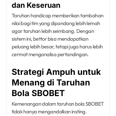
dan Keseruan
Taruhan handicap memberikan tambahan
nilai bagi tim yang dipandang lebih lemah
agar taruhan lebih seimbang. Dengan
sistem ini, bettor bisa mendapatkan
peluang lebih besar, tetapi juga harus lebih
cermat menganalisa pertandingan.
Strategi Ampuh untuk
Menang di Taruhan
Bola SBOBET
Kemenangan dalam taruhan bola SBOBET
tidak hanya mengandalkan insting.