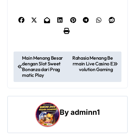
P
Main Menang Besar
Rahasia Menang Be
dengan Slot Sweet
rmain Live Casino E
o
Bonanza dari Prag
volution Gaming
matic Play
s
t
n
By
adminn1
a
v