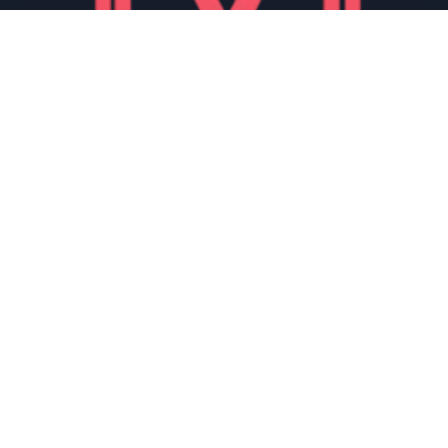
IsraelBetting
Trik Pintar Dalam Berperang di Game Online
Copyright © All rights reserved
|
Newsxo
by