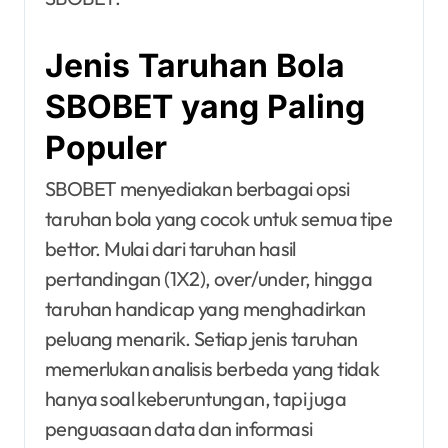
Jenis Taruhan Bola
SBOBET yang Paling
Populer
SBOBET menyediakan berbagai opsi
taruhan bola yang cocok untuk semua tipe
bettor. Mulai dari taruhan hasil
pertandingan (1X2), over/under, hingga
taruhan handicap yang menghadirkan
peluang menarik. Setiap jenis taruhan
memerlukan analisis berbeda yang tidak
hanya soal keberuntungan, tapi juga
penguasaan data dan informasi