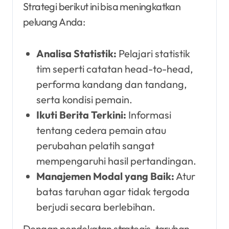
Strategi berikut ini bisa meningkatkan
peluang Anda:
Analisa Statistik:
Pelajari statistik
tim seperti catatan head-to-head,
performa kandang dan tandang,
serta kondisi pemain.
Ikuti Berita Terkini:
Informasi
tentang cedera pemain atau
perubahan pelatih sangat
mempengaruhi hasil pertandingan.
Manajemen Modal yang Baik:
Atur
batas taruhan agar tidak tergoda
berjudi secara berlebihan.
Dengan pendekatan strategis, taruhan