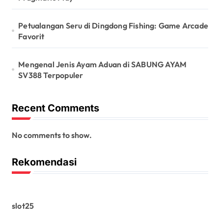
Petualangan Seru di Dingdong Fishing: Game Arcade
Favorit
Mengenal Jenis Ayam Aduan di SABUNG AYAM
SV388 Terpopuler
Recent Comments
No comments to show.
Rekomendasi
slot25