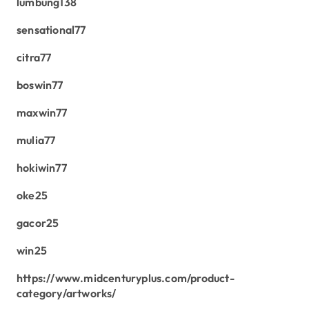
lumbung138
sensational77
citra77
boswin77
maxwin77
mulia77
hokiwin77
oke25
gacor25
win25
https://www.midcenturyplus.com/product-
category/artworks/