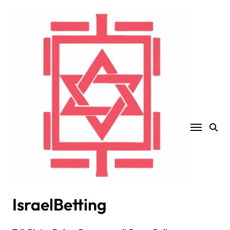
Skip
to
content
Mengenal Jenis Ayam Aduan di SABUNG AYAM SV
IsraelBetting
Sensasi Tembak Ikan Online: Menang Mudah, Seru
Mengenal SV388: Platform Sabung Ayam Modern