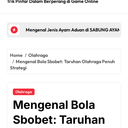
Trik Pintar Dalam Berperang di Game Online
Rasakan Sensasi Bermain Sweet Bonanza Slot dari
Petualangan Seru di Dingdong Fishing: Game Arca
Mengenal Jenis Ayam Aduan di SABUNG AYAM SV
Sensasi Tembak Ikan Online: Menang Mudah, Seru
Home
Olahraga
Mengenal Bola Sbobet: Taruhan Olahraga Penuh
Strategi
Olahraga
Mengenal Bola
Sbobet: Taruhan