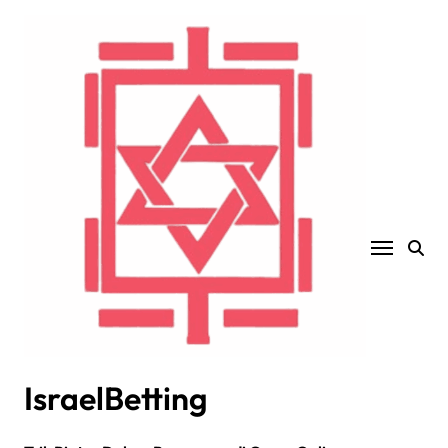
Skip
to
content
Mengenal Jenis Ayam Aduan di SABUNG AYAM SV
IsraelBetting
Sensasi Tembak Ikan Online: Menang Mudah, Seru
Mengenal SV388: Platform Sabung Ayam Modern