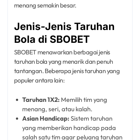
menang semakin besar.
Jenis-Jenis Taruhan
Bola di SBOBET
SBOBET menawarkan berbagai jenis
taruhan bola yang menarik dan penuh
tantangan. Beberapa jenis taruhan yang
populer antara lain:
Taruhan 1X2:
Memilih tim yang
menang, seri, atau kalah.
Asian Handicap:
Sistem taruhan
yang memberikan handicap pada
salah satu tim agar peluang taruhan