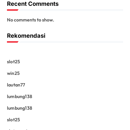
Recent Comments
No comments to show.
Rekomendasi
slot25
win25
lautan77
lumbung138
lumbung138
slot25