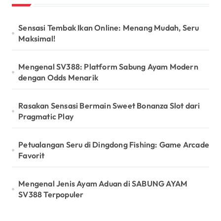
Sensasi Tembak Ikan Online: Menang Mudah, Seru
Maksimal!
Mengenal SV388: Platform Sabung Ayam Modern
dengan Odds Menarik
Rasakan Sensasi Bermain Sweet Bonanza Slot dari
Pragmatic Play
Petualangan Seru di Dingdong Fishing: Game Arcade
Favorit
Mengenal Jenis Ayam Aduan di SABUNG AYAM
SV388 Terpopuler