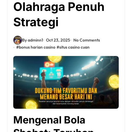
Olahraga Penuh
Strategi
By adminn1
Oct 23, 2025
No Comments
#
bonus harian casino
#
situs casino cuan
Mengenal Bola