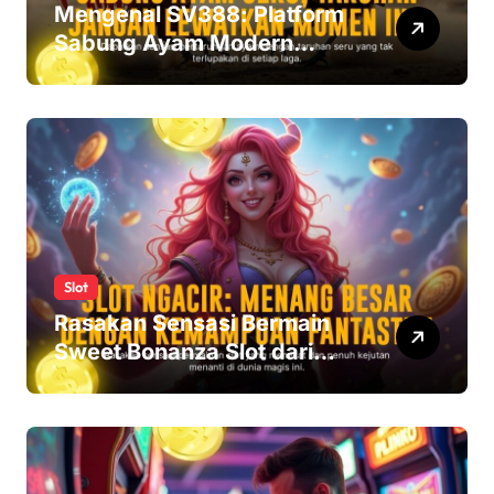
Mengenal SV388: Platform
Sabung Ayam Modern
dengan Odds Menarik
Slot
Rasakan Sensasi Bermain
Sweet Bonanza Slot dari
Pragmatic Play