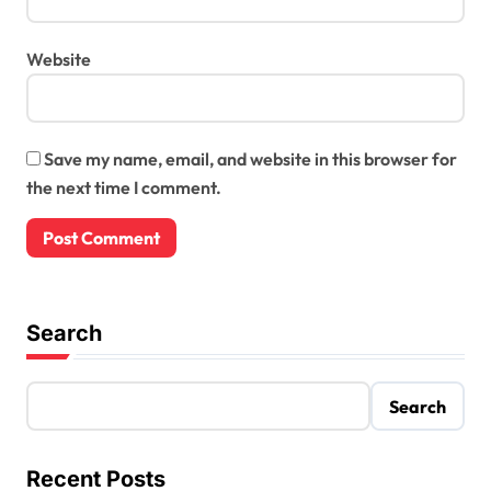
Website
Save my name, email, and website in this browser for
the next time I comment.
Search
Search
Recent Posts