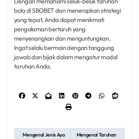
Dengan memahami seluk-beluk taruhan
bola di SBOBET dan menerapkan strategi
yang tepat, Anda dapat menikmati
pengalaman bertaruh yang
menyenangkan dan menguntungkan.
Ingat selalu bermain dengan tanggung
jawab dan bijak dalam mengatur modal
taruhan Anda.
P
Mengenal Jenis Aya
Mengenal Taruhan