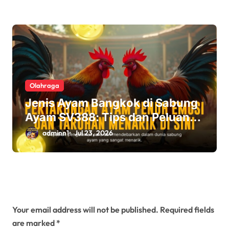
Olahraga
Jenis Ayam Bangkok di Sabung
Ayam SV388: Tips dan Peluang
Menang
adminn1
Jul 23, 2026
Leave a Reply
Your email address will not be published.
Required fields
are marked
*