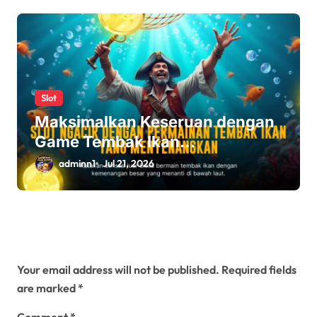
Slot
Maksimalkan Keseruan dengan
Game Tembak Ikan
Spadegaming
adminn1
Jul 21, 2026
Leave a Reply
Your email address will not be published.
Required fields
are marked
*
Comment
*