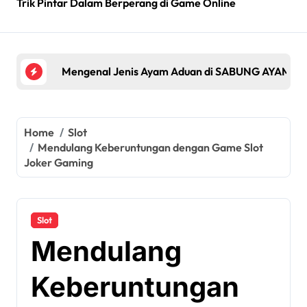
Trik Pintar Dalam Berperang di Game Online
Rasakan Sensasi Bermain Sweet Bonanza Slot dari
Petualangan Seru di Dingdong Fishing: Game Arca
Mengenal Jenis Ayam Aduan di SABUNG AYAM SV
Sensasi Tembak Ikan Online: Menang Mudah, Seru
Home
Slot
Mendulang Keberuntungan dengan Game Slot
Joker Gaming
Slot
Mendulang
Keberuntungan