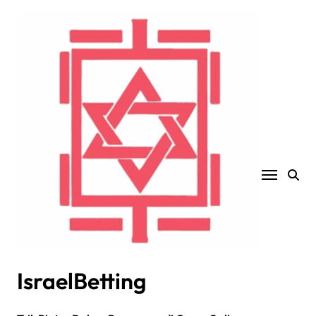
Skip
to
content
Mengenal Jenis Ayam Aduan di SABUNG AYAM SV
IsraelBetting
Sensasi Tembak Ikan Online: Menang Mudah, Seru
Mengenal SV388: Platform Sabung Ayam Modern