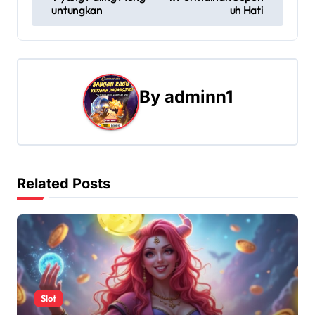
untungkan
uh Hati
s
t
n
By
adminn1
a
v
i
Related Posts
g
a
t
i
Slot
o