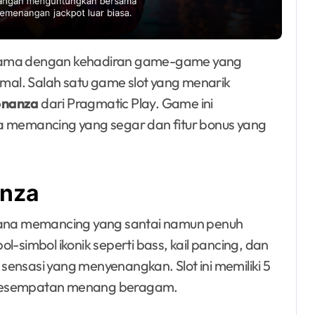
al. Salah satu game slot yang menarik
onanza
dari Pragmatic Play. Game ini
memancing yang segar dan fitur bonus yang
anza
ana memancing yang santai namun penuh
l-simbol ikonik seperti bass, kail pancing, dan
ensasi yang menyenangkan. Slot ini memiliki 5
 kesempatan menang beragam.