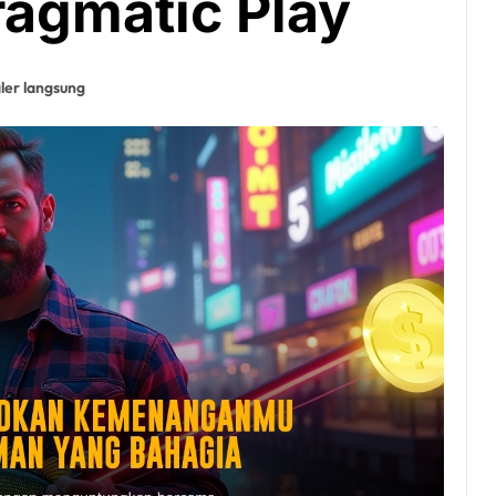
ragmatic Play
ler langsung