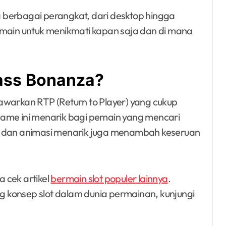
 berbagai perangkat, dari desktop hingga
emain untuk menikmati kapan saja dan di mana
ass Bonanza?
awarkan RTP (Return to Player) yang cukup
n game ini menarik bagi pemain yang mencari
h dan animasi menarik juga menambah keseruan
a cek artikel
bermain slot populer lainnya
.
 konsep slot dalam dunia permainan, kunjungi