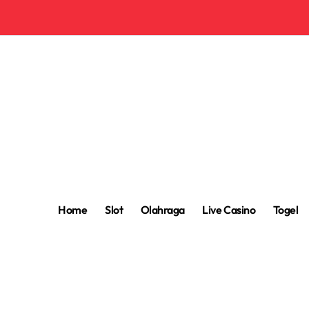
Home
Slot
Olahraga
Live Casino
Togel