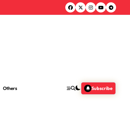
Others
Subscribe