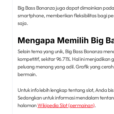
Big Bass Bonanza juga dapat dimainkan pada
smartphone, memberikan fleksibilitas bagi p
saja.
Mengapa Memilih Big B
Selain tema yang unik, Big Bass Bonanza men
kompetitif, sekitar 96.71%. Hal ini menjadika
peluang menang yang adil. Grafik yang cera
bermain.
Untuk info lebih lengkap tentang slot, Anda bis
Sedangkan untuk informasi mendalam tentang
halaman
Wikipedia Slot (permainan)
.