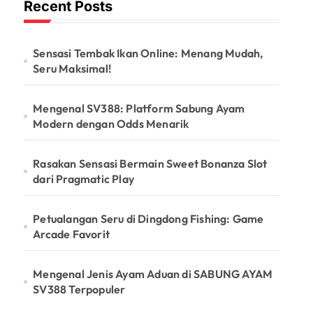
Recent Posts
Sensasi Tembak Ikan Online: Menang Mudah,
Seru Maksimal!
Mengenal SV388: Platform Sabung Ayam
Modern dengan Odds Menarik
Rasakan Sensasi Bermain Sweet Bonanza Slot
dari Pragmatic Play
Petualangan Seru di Dingdong Fishing: Game
Arcade Favorit
Mengenal Jenis Ayam Aduan di SABUNG AYAM
SV388 Terpopuler