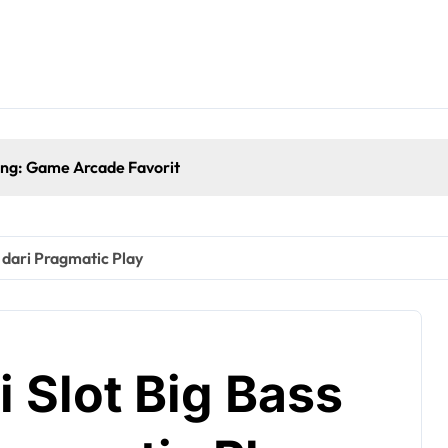
SABUNG AYAM SV388 Terpopuler
 dari Pragmatic Play
 Slot Big Bass