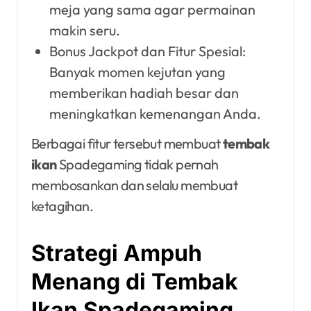
meja yang sama agar permainan
makin seru.
Bonus Jackpot dan Fitur Spesial:
Banyak momen kejutan yang
memberikan hadiah besar dan
meningkatkan kemenangan Anda.
Berbagai fitur tersebut membuat
tembak
ikan
Spadegaming tidak pernah
membosankan dan selalu membuat
ketagihan.
Strategi Ampuh
Menang di Tembak
Ikan Spadegaming