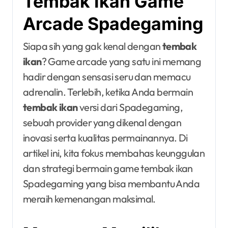
Tembak Ikan Game
Arcade Spadegaming
Siapa sih yang gak kenal dengan
tembak
ikan
? Game arcade yang satu ini memang
hadir dengan sensasi seru dan memacu
adrenalin. Terlebih, ketika Anda bermain
tembak ikan
versi dari Spadegaming,
sebuah provider yang dikenal dengan
inovasi serta kualitas permainannya. Di
artikel ini, kita fokus membahas keunggulan
dan strategi bermain game tembak ikan
Spadegaming yang bisa membantu Anda
meraih kemenangan maksimal.