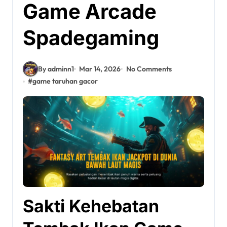
Game Arcade
Spadegaming
By adminn1
Mar 14, 2026
No Comments
#
game taruhan gacor
Sakti Kehebatan