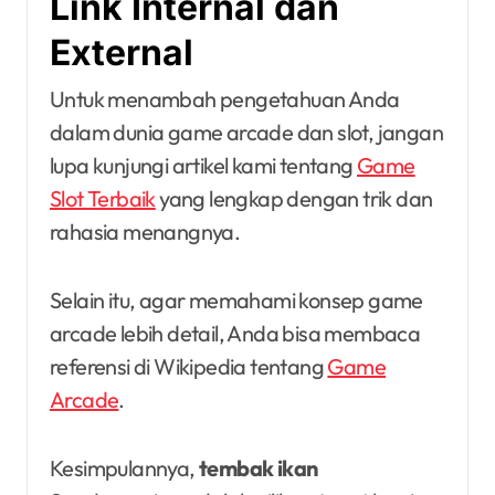
Link Internal dan
External
Untuk menambah pengetahuan Anda
dalam dunia game arcade dan slot, jangan
lupa kunjungi artikel kami tentang
Game
Slot Terbaik
yang lengkap dengan trik dan
rahasia menangnya.
Selain itu, agar memahami konsep game
arcade lebih detail, Anda bisa membaca
referensi di Wikipedia tentang
Game
Arcade
.
Kesimpulannya,
tembak ikan