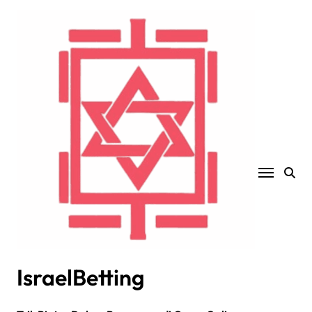
Skip
to
content
Mengenal Jenis Ayam Aduan di SABUNG AYAM SV
IsraelBetting
Sensasi Tembak Ikan Online: Menang Mudah, Seru
Mengenal SV388: Platform Sabung Ayam Modern