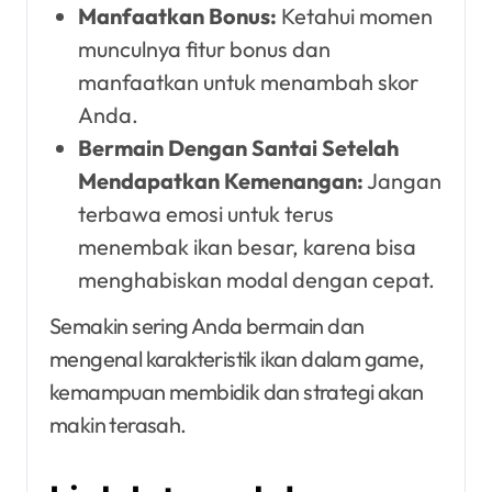
Manfaatkan Bonus:
Ketahui momen
munculnya fitur bonus dan
manfaatkan untuk menambah skor
Anda.
Bermain Dengan Santai Setelah
Mendapatkan Kemenangan:
Jangan
terbawa emosi untuk terus
menembak ikan besar, karena bisa
menghabiskan modal dengan cepat.
Semakin sering Anda bermain dan
mengenal karakteristik ikan dalam game,
kemampuan membidik dan strategi akan
makin terasah.