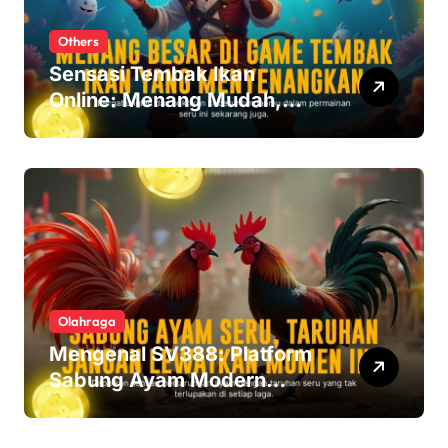
Others
Sensasi Tembak Ikan
Online: Menang Mudah,
Seru Maksimal!
Olahraga
Mengenal SV388: Platform
Sabung Ayam Modern
dengan Odds Menarik