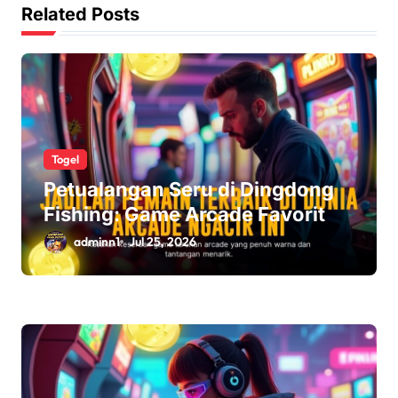
Related Posts
g
a
t
i
Togel
o
Petualangan Seru di Dingdong
n
Fishing: Game Arcade Favorit
adminn1
Jul 25, 2026