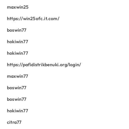
maxwin25
https://win25ofc.it.com/
boswin77
hokiwin77
hokiwin77
https://pafidistrikbenuki.org/login/
maxwin77
boswin77
boswin77
hokiwin77
citra77