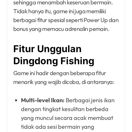
sehingga menambah keseruan bermain.
Tidak hanya itu, game ini juga memiliki
berbagai fitur spesial seperti Power Up dan
bonus yang memacu adrenalin pemain.
Fitur Unggulan
Dingdong Fishing
Game ini hadir dengan beberapa fitur
menarik yang wajib dicoba, di antaranya:
Multi-level Ikan:
Berbagai jenis ikan
dengan tingkat kesulitan berbeda
yang muncul secara acak membuat
tidak ada sesi bermain yang