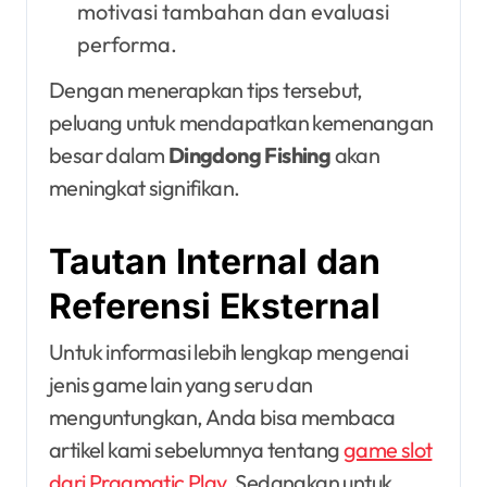
motivasi tambahan dan evaluasi
performa.
Dengan menerapkan tips tersebut,
peluang untuk mendapatkan kemenangan
besar dalam
Dingdong Fishing
akan
meningkat signifikan.
Tautan Internal dan
Referensi Eksternal
Untuk informasi lebih lengkap mengenai
jenis game lain yang seru dan
menguntungkan, Anda bisa membaca
artikel kami sebelumnya tentang
game slot
dari Pragmatic Play
. Sedangkan untuk