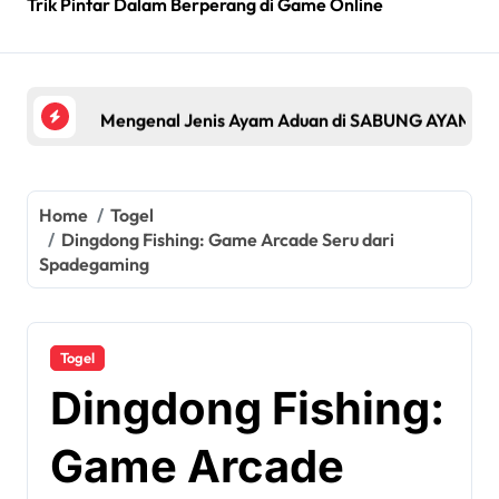
Trik Pintar Dalam Berperang di Game Online
Rasakan Sensasi Bermain Sweet Bonanza Slot dari
Petualangan Seru di Dingdong Fishing: Game Arca
Mengenal Jenis Ayam Aduan di SABUNG AYAM SV
Sensasi Tembak Ikan Online: Menang Mudah, Seru
Home
Togel
Dingdong Fishing: Game Arcade Seru dari
Spadegaming
Togel
Dingdong Fishing:
Game Arcade