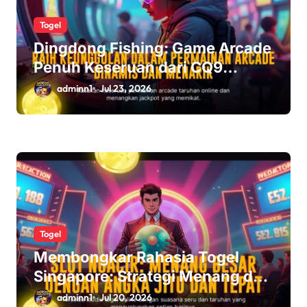
Togel
Dingdong Fishing: Game Arcade
Penuh Keseruan dari CQ9
Arcade
adminn1
Jul 23, 2026
Togel
Membongkar Rahasia Togel
Singapore: Strategi Menang dan
Panduan Lengkap
adminn1
Jul 20, 2026