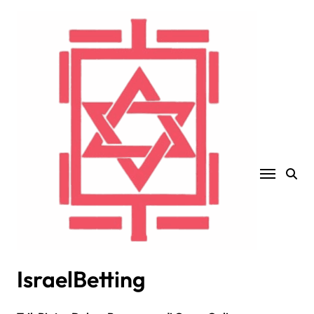
Skip
to
content
Mengenal Jenis Ayam Aduan di SABUNG AYAM SV
IsraelBetting
Sensasi Tembak Ikan Online: Menang Mudah, Seru
Mengenal SV388: Platform Sabung Ayam Modern