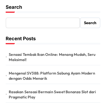
Search
Search
Recent Posts
Sensasi Tembak Ikan Online: Menang Mudah, Seru
Maksimal!
Mengenal SV388: Platform Sabung Ayam Modern
dengan Odds Menarik
Rasakan Sensasi Bermain Sweet Bonanza Slot dari
Pragmatic Play