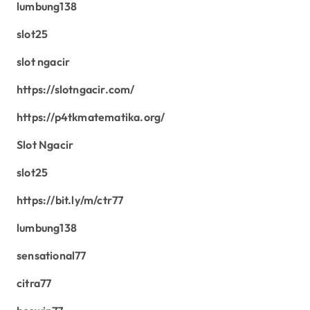
lumbung138
slot25
slot ngacir
https://slotngacir.com/
https://p4tkmatematika.org/
Slot Ngacir
slot25
https://bit.ly/m/ctr77
lumbung138
sensational77
citra77