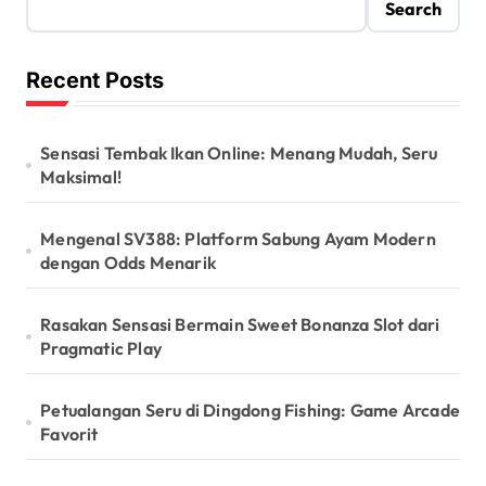
Search
Recent Posts
Sensasi Tembak Ikan Online: Menang Mudah, Seru
Maksimal!
Mengenal SV388: Platform Sabung Ayam Modern
dengan Odds Menarik
Rasakan Sensasi Bermain Sweet Bonanza Slot dari
Pragmatic Play
Petualangan Seru di Dingdong Fishing: Game Arcade
Favorit