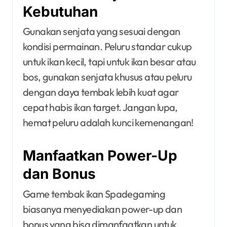
Kebutuhan
Gunakan senjata yang sesuai dengan
kondisi permainan. Peluru standar cukup
untuk ikan kecil, tapi untuk ikan besar atau
bos, gunakan senjata khusus atau peluru
dengan daya tembak lebih kuat agar
cepat habis ikan target. Jangan lupa,
hemat peluru adalah kunci kemenangan!
Manfaatkan Power-Up
dan Bonus
Game tembak ikan Spadegaming
biasanya menyediakan power-up dan
bonus yang bisa dimanfaatkan untuk