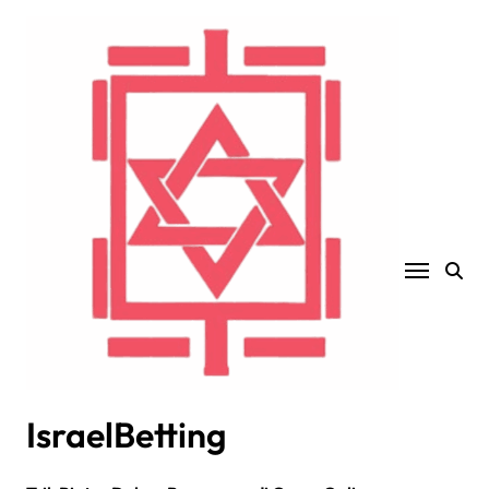
Skip
to
content
Mengenal Jenis Ayam Aduan di SABUNG AYAM SV
IsraelBetting
Sensasi Tembak Ikan Online: Menang Mudah, Seru
Mengenal SV388: Platform Sabung Ayam Modern