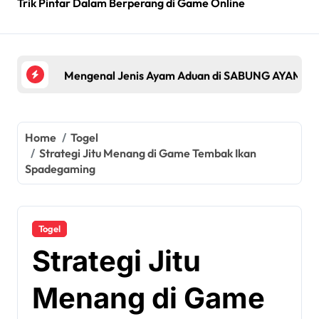
Trik Pintar Dalam Berperang di Game Online
Rasakan Sensasi Bermain Sweet Bonanza Slot dari
Petualangan Seru di Dingdong Fishing: Game Arca
Mengenal Jenis Ayam Aduan di SABUNG AYAM SV
Sensasi Tembak Ikan Online: Menang Mudah, Seru
Home
Togel
Strategi Jitu Menang di Game Tembak Ikan
Spadegaming
Togel
Strategi Jitu
Menang di Game