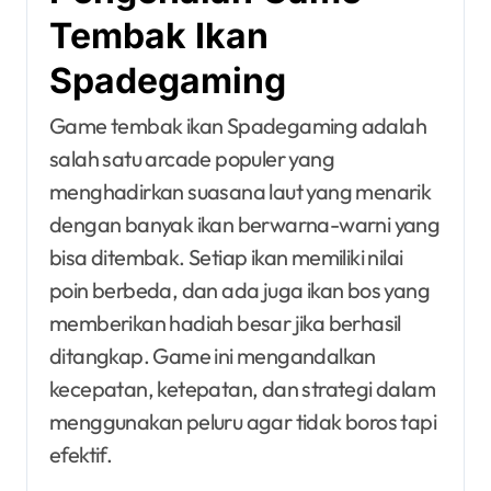
Tembak Ikan
Spadegaming
Game tembak ikan Spadegaming adalah
salah satu arcade populer yang
menghadirkan suasana laut yang menarik
dengan banyak ikan berwarna-warni yang
bisa ditembak. Setiap ikan memiliki nilai
poin berbeda, dan ada juga ikan bos yang
memberikan hadiah besar jika berhasil
ditangkap. Game ini mengandalkan
kecepatan, ketepatan, dan strategi dalam
menggunakan peluru agar tidak boros tapi
efektif.