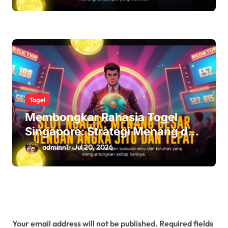
Togel
Membongkar Rahasia Togel
Singapore: Strategi Menang dan
Panduan Lengkap
adminn1
Jul 20, 2026
Leave a Reply
Your email address will not be published.
Required fields