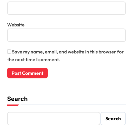
Website
Save my name, email, and website in this browser for
the next time I comment.
Search
Search