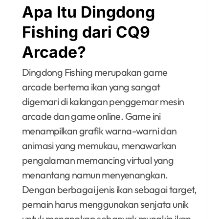
Apa Itu Dingdong
Fishing dari CQ9
Arcade?
Dingdong Fishing merupakan game
arcade bertema ikan yang sangat
digemari di kalangan penggemar mesin
arcade dan game online. Game ini
menampilkan grafik warna-warni dan
animasi yang memukau, menawarkan
pengalaman memancing virtual yang
menantang namun menyenangkan.
Dengan berbagai jenis ikan sebagai target,
pemain harus menggunakan senjata unik
untuk menangkap sebanyak mungkin ikan