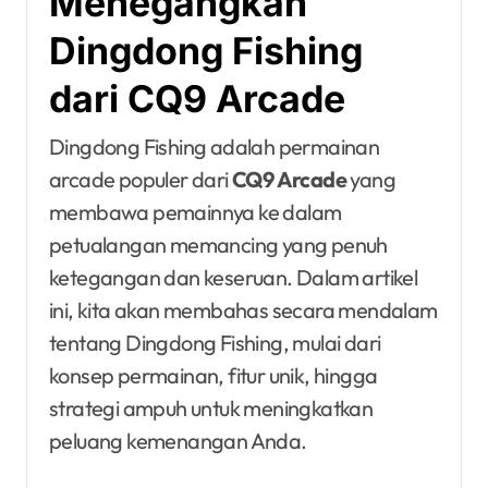
Menegangkan
Dingdong Fishing
dari CQ9 Arcade
Dingdong Fishing adalah permainan
arcade populer dari
CQ9 Arcade
yang
membawa pemainnya ke dalam
petualangan memancing yang penuh
ketegangan dan keseruan. Dalam artikel
ini, kita akan membahas secara mendalam
tentang Dingdong Fishing, mulai dari
konsep permainan, fitur unik, hingga
strategi ampuh untuk meningkatkan
peluang kemenangan Anda.