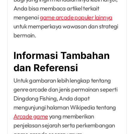
Anda bisa membaca artikel terkait
mengenai
game arcade populer lainnya
untuk memperkaya wawasan dan strategi
bermain.
Informasi Tambahan
dan Referensi
Untuk gambaran lebih lengkap tentang
genre arcade dan jenis permainan seperti
Dingdong Fishing, Anda dapat
mengunjungi halaman Wikipedia tentang
Arcade game
yang memberikan
penjelasan sejarah serta perkembangan