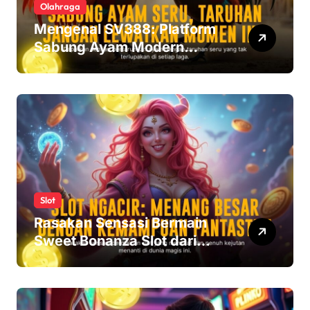
Olahraga
Mengenal SV388: Platform
Sabung Ayam Modern
dengan Odds Menarik
Slot
Rasakan Sensasi Bermain
Sweet Bonanza Slot dari
Pragmatic Play