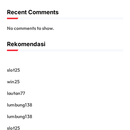
Recent Comments
No comments to show.
Rekomendasi
slot25
win25
lautan77
lumbung138
lumbung138
slot25