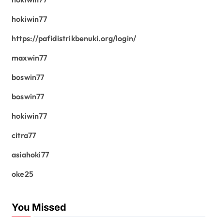
hokiwin77
https://pafidistrikbenuki.org/login/
maxwin77
boswin77
boswin77
hokiwin77
citra77
asiahoki77
oke25
You Missed