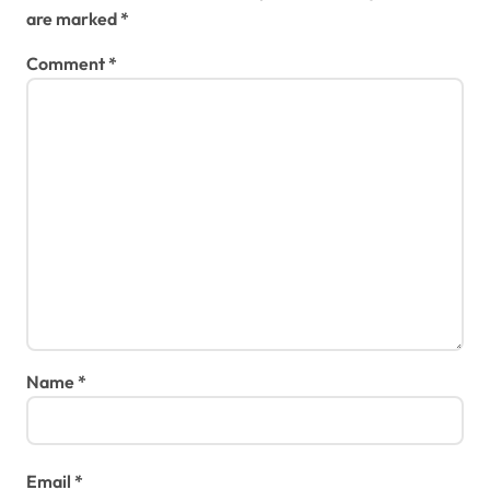
are marked
*
Comment
*
Name
*
Email
*