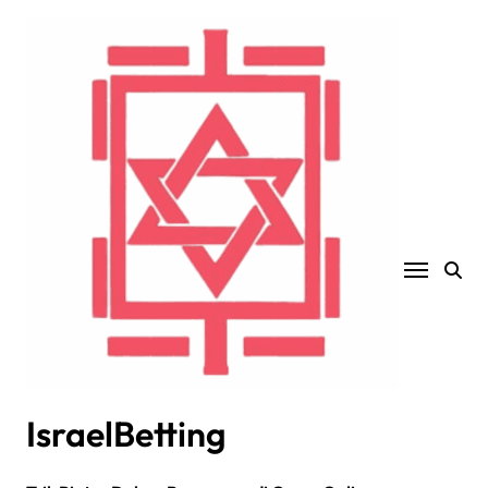
Skip
to
content
Mengenal Jenis Ayam Aduan di SABUNG AYAM SV
IsraelBetting
Sensasi Tembak Ikan Online: Menang Mudah, Seru
Mengenal SV388: Platform Sabung Ayam Modern