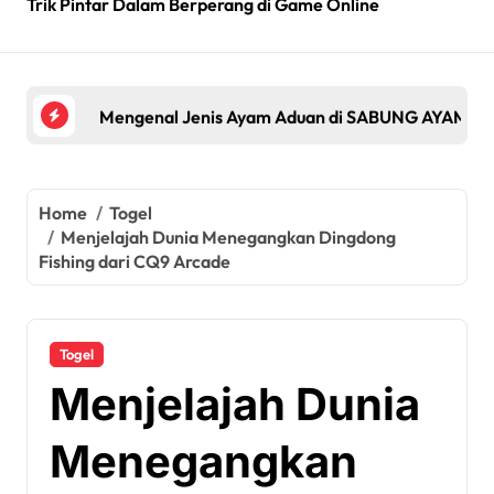
Trik Pintar Dalam Berperang di Game Online
Rasakan Sensasi Bermain Sweet Bonanza Slot dari
Petualangan Seru di Dingdong Fishing: Game Arca
Mengenal Jenis Ayam Aduan di SABUNG AYAM SV
Sensasi Tembak Ikan Online: Menang Mudah, Seru
Home
Togel
Menjelajah Dunia Menegangkan Dingdong
Fishing dari CQ9 Arcade
Togel
Menjelajah Dunia
Menegangkan