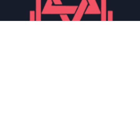
IsraelBetting
Trik Pintar Dalam Berperang di Game Online