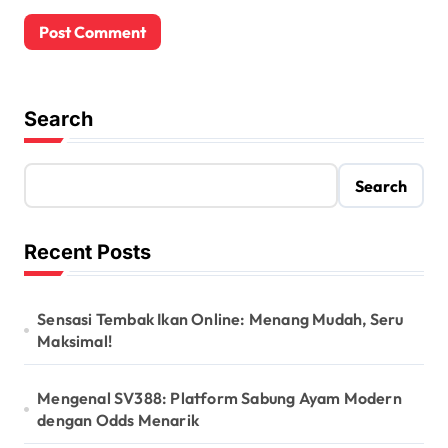
Search
Search
Recent Posts
Sensasi Tembak Ikan Online: Menang Mudah, Seru
Maksimal!
Mengenal SV388: Platform Sabung Ayam Modern
dengan Odds Menarik