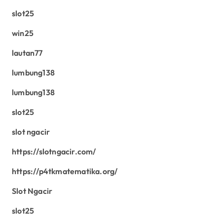
slot25
win25
lautan77
lumbung138
lumbung138
slot25
slot ngacir
https://slotngacir.com/
https://p4tkmatematika.org/
Slot Ngacir
slot25