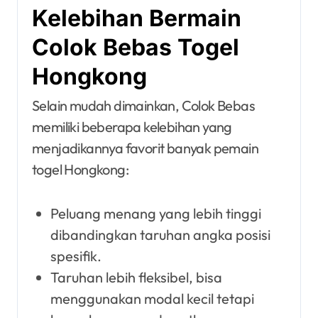
Kelebihan Bermain
Colok Bebas Togel
Hongkong
Selain mudah dimainkan, Colok Bebas
memiliki beberapa kelebihan yang
menjadikannya favorit banyak pemain
togel Hongkong:
Peluang menang yang lebih tinggi
dibandingkan taruhan angka posisi
spesifik.
Taruhan lebih fleksibel, bisa
menggunakan modal kecil tetapi