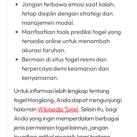
Jangan terbawa emosi saat kalah,
tetap disiplin dengan strategi dan
manajemen modal.
Manfaatkan tools prediksi togel yang
tersedia online untuk menambah
akurasi taruhan.
Bermain di situs togel resmi dan
terpercaya demi keamanan dan
kenyamanan.
Untuk informasi lebih lengkap tentang
togel Hongkong, Anda dapat mengunjungi
halaman
Wikipedia Togel
. Selain itu, bagi
Anda yang ingin memperdalam berbagai
jenis permainan togel lainnya, jangan
lewatkan artikel menarik kami tentang