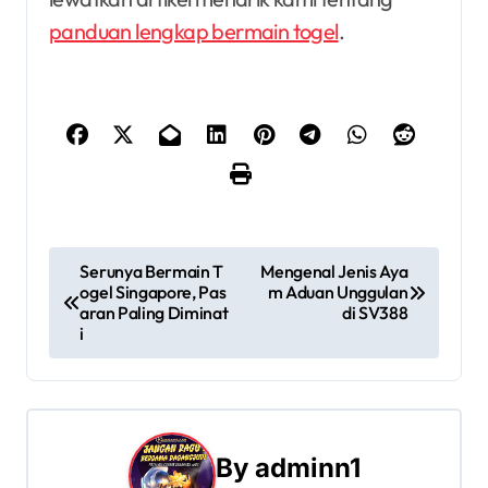
panduan lengkap bermain togel
.
P
Serunya Bermain T
Mengenal Jenis Aya
ogel Singapore, Pas
m Aduan Unggulan
o
aran Paling Diminat
di SV388
i
s
t
n
By
adminn1