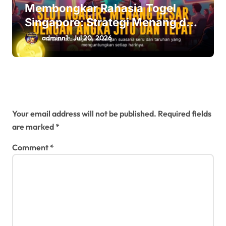
Membongkar Rahasia Togel
Singapore: Strategi Menang dan
Panduan Lengkap
adminn1
Jul 20, 2026
Leave a Reply
Your email address will not be published.
Required fields
are marked
*
Comment
*