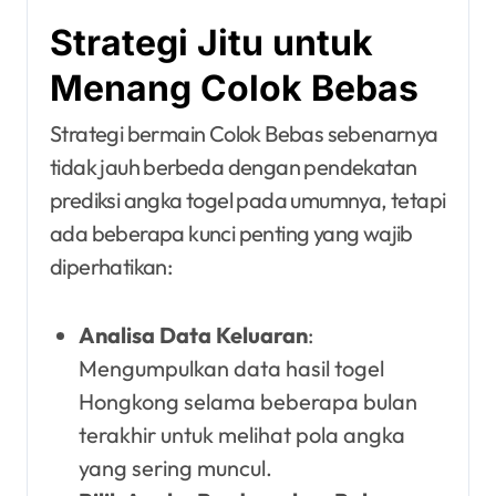
Strategi Jitu untuk
Menang Colok Bebas
Strategi bermain Colok Bebas sebenarnya
tidak jauh berbeda dengan pendekatan
prediksi angka togel pada umumnya, tetapi
ada beberapa kunci penting yang wajib
diperhatikan:
Analisa Data Keluaran
:
Mengumpulkan data hasil togel
Hongkong selama beberapa bulan
terakhir untuk melihat pola angka
yang sering muncul.