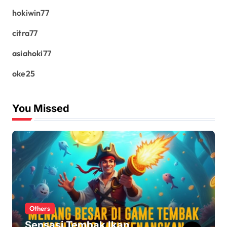
hokiwin77
citra77
asiahoki77
oke25
You Missed
Others
Sensasi Tembak Ikan