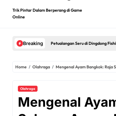
Trik Pintar Dalam Berperang di Game
Online
vorit
Breaking
Home
Olahraga
Mengenal Ayam Bangkok: Raja S
Olahraga
Mengenal Ayam