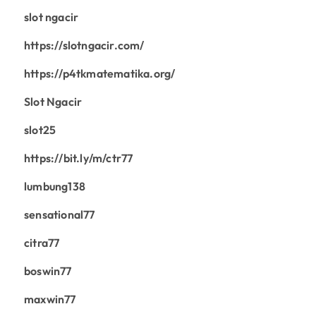
slot ngacir
https://slotngacir.com/
https://p4tkmatematika.org/
Slot Ngacir
slot25
https://bit.ly/m/ctr77
lumbung138
sensational77
citra77
boswin77
maxwin77