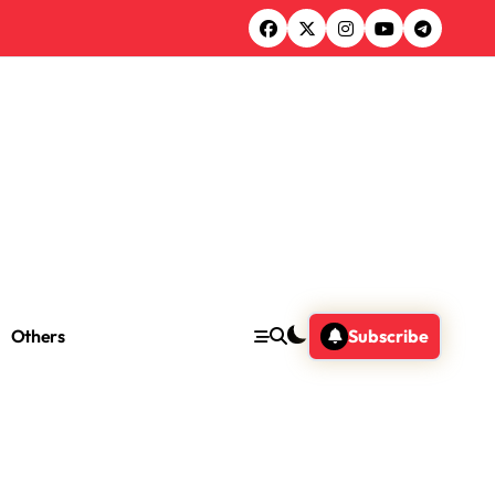
Others
Subscribe