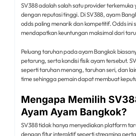
SV388 adalah salah satu provider terkemuka
dengan reputasi tinggi. Di SV388, ayam Bangk
odds paling menarik dan kompetitif. Odds ini 
mendapatkan keuntungan maksimal dari tar
Peluang taruhan pada ayam Bangkok biasany
petarung, serta kondisi fisik ayam tersebut.
seperti taruhan menang, taruhan seri, dan la
time sehingga pemain dapat membuat keputu
Mengapa Memilih SV38
Ayam Ayam Bangkok?
SV388 tidak hanya menyediakan platform taru
dengan fitur interaktif seperti streaming pe