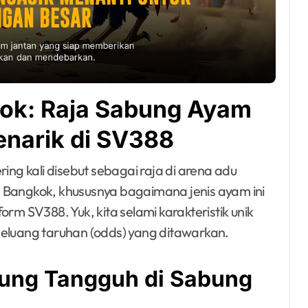
ok: Raja Sabung Ayam
enarik di SV388
ing kali disebut sebagai raja di arena adu
 Bangkok, khususnya bagaimana jenis ayam ini
rm SV388. Yuk, kita selami karakteristik unik
luang taruhan (odds) yang ditawarkan.
rung Tangguh di Sabung