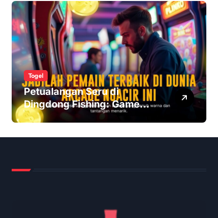
Togel
Petualangan Seru di
Dingdong Fishing: Game
Arcade Favorit