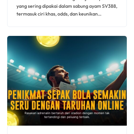
yang sering dipakai dalam sabung ayam SV388,
termasuk ciri khas, odds, dan keunikan…