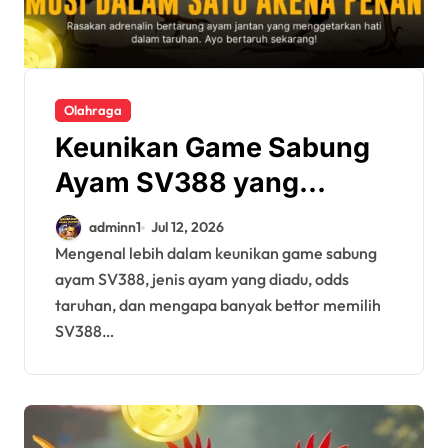
Olahraga
Keunikan Game Sabung
Ayam SV388 yang
Menggemparkan Dunia
adminn1
Jul 12, 2026
Taruhan
Mengenal lebih dalam keunikan game sabung
ayam SV388, jenis ayam yang diadu, odds
taruhan, dan mengapa banyak bettor memilih
SV388…