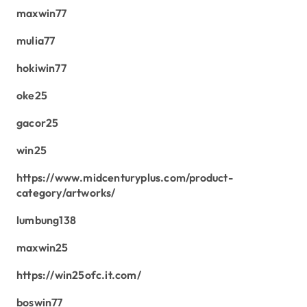
maxwin77
mulia77
hokiwin77
oke25
gacor25
win25
https://www.midcenturyplus.com/product-
category/artworks/
lumbung138
maxwin25
https://win25ofc.it.com/
boswin77