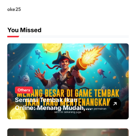
oke25
You Missed
Others
Sensasi Tembak Ikan
Online: Menang Mudah,
Seru Maksimal!