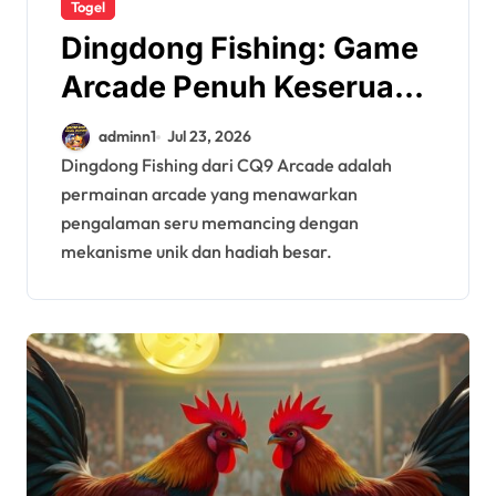
Togel
Dingdong Fishing: Game
Arcade Penuh Keseruan
dari CQ9 Arcade
adminn1
Jul 23, 2026
Dingdong Fishing dari CQ9 Arcade adalah
permainan arcade yang menawarkan
pengalaman seru memancing dengan
mekanisme unik dan hadiah besar.