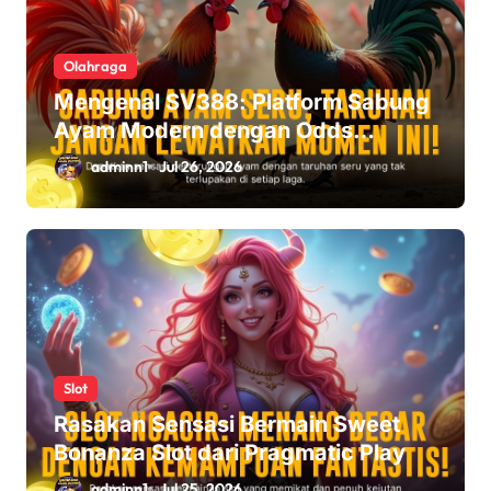
Olahraga
Mengenal SV388: Platform Sabung
Ayam Modern dengan Odds
Menarik
adminn1
Jul 26, 2026
Slot
Rasakan Sensasi Bermain Sweet
Bonanza Slot dari Pragmatic Play
adminn1
Jul 25, 2026