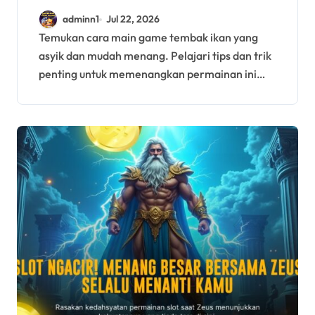
dan Menang Mudah!
adminn1
Jul 22, 2026
Temukan cara main game tembak ikan yang
asyik dan mudah menang. Pelajari tips dan trik
penting untuk memenangkan permainan ini…