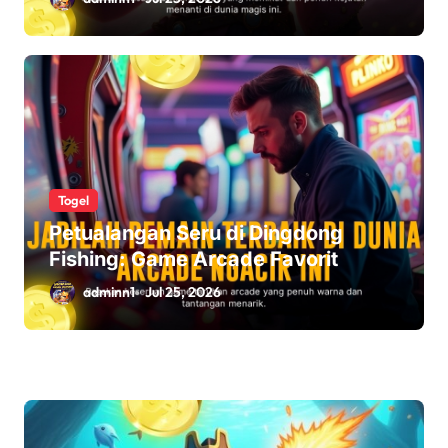
Togel
Petualangan Seru di Dingdong
Fishing: Game Arcade Favorit
adminn1
Jul 25, 2026