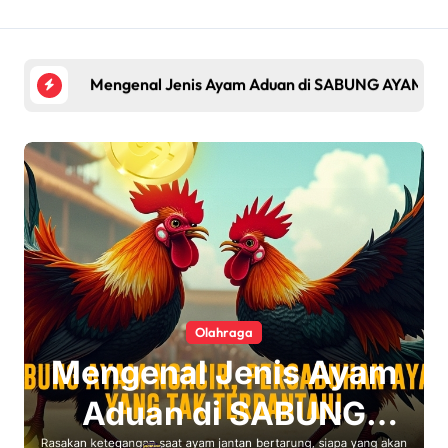
Rasakan Sensasi Bermain Sweet Bonanza Slot dari
Petualangan Seru di Dingdong Fishing: Game Arca
Mengenal Jenis Ayam Aduan di SABUNG AYAM SV
Sensasi Tembak Ikan Online: Menang Mudah, Seru
Others
yam
Sensasi Tembak Ikan
G
Online: Menang