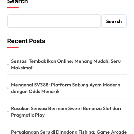
Search
s
t
Search
s
Recent Posts
p
a
Sensasi Tembak Ikan Online: Menang Mudah, Seru
g
Maksimal!
i
Mengenal SV388: Platform Sabung Ayam Modern
n
dengan Odds Menarik
a
Rasakan Sensasi Bermain Sweet Bonanza Slot dari
t
Pragmatic Play
i
Petualangan Seru di Dingdong Fishing: Game Arcade