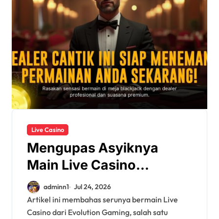
Live Casino
Mengupas Asyiknya
Main Live Casino
Evolution Gaming
adminn1
Jul 24, 2026
Artikel ini membahas serunya bermain Live
Casino dari Evolution Gaming, salah satu