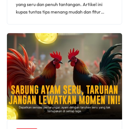
yang seru dan penuh tantangan. Artikel ini
kupas tuntas tips menang mudah dan fitur…