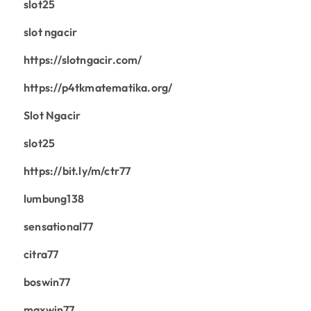
slot25
slot ngacir
https://slotngacir.com/
https://p4tkmatematika.org/
Slot Ngacir
slot25
https://bit.ly/m/ctr77
lumbung138
sensational77
citra77
boswin77
maxwin77