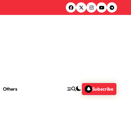
Others
Subscribe