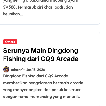
yang sering dipakai dalam sabung ayam
SV388, termasuk ciri khas, odds, dan
keunikan…
Others
Serunya Main Dingdong
Fishing dari CQ9 Arcade
adminn1
Jun 13, 2026
Dingdong Fishing dari CQ9 Arcade
memberikan pengalaman bermain arcade
yang menyenangkan dan penuh keseruan
dengan tema memancing yang menarik.