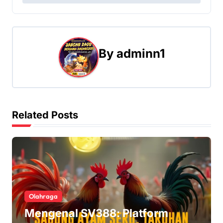
s
t
n
By
adminn1
a
v
i
Related Posts
g
a
t
i
Olahraga
o
Mengenal SV388: Platform