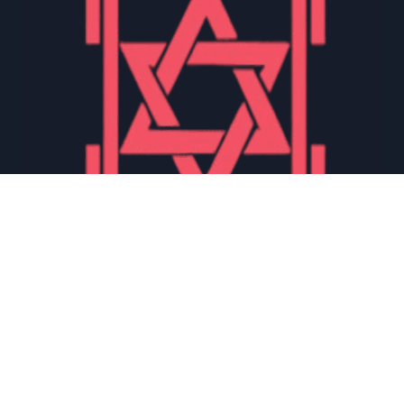
IsraelBetting