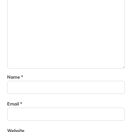
Name
*
Email
*
Website