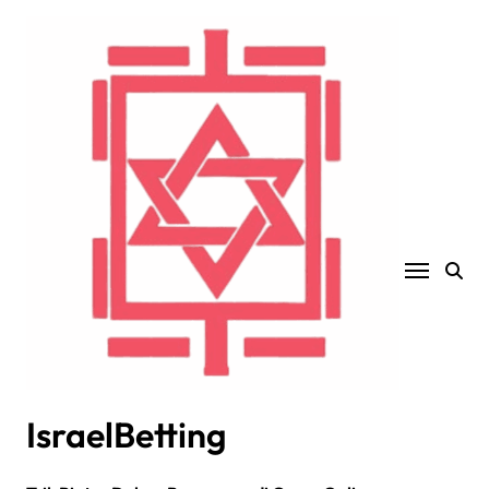
Skip
to
content
Mengenal Jenis Ayam Aduan di SABUNG AYAM SV
IsraelBetting
Sensasi Tembak Ikan Online: Menang Mudah, Seru
Mengenal SV388: Platform Sabung Ayam Modern