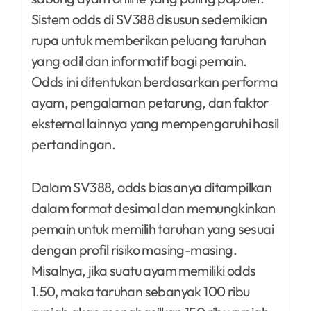
Sistem odds di SV388 disusun sedemikian
rupa untuk memberikan peluang taruhan
yang adil dan informatif bagi pemain.
Odds ini ditentukan berdasarkan performa
ayam, pengalaman petarung, dan faktor
eksternal lainnya yang mempengaruhi hasil
pertandingan.
Dalam SV388, odds biasanya ditampilkan
dalam format desimal dan memungkinkan
pemain untuk memilih taruhan yang sesuai
dengan profil risiko masing-masing.
Misalnya, jika suatu ayam memiliki odds
1.50, maka taruhan sebanyak 100 ribu