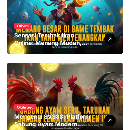
Others
Sensasi Tembak Ikan
Online: Menang Mudah,
Seru Maksimal!
Olahraga
Mengenal SV388: Platform
Sabung Ayam Modern