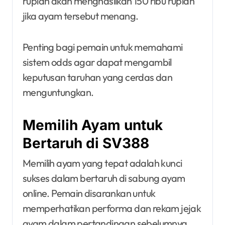
rupiah akan menghasilkan 150 ribu rupiah
jika ayam tersebut menang.
Penting bagi pemain untuk memahami
sistem odds agar dapat mengambil
keputusan taruhan yang cerdas dan
menguntungkan.
Memilih Ayam untuk
Bertaruh di SV388
Memilih ayam yang tepat adalah kunci
sukses dalam bertaruh di sabung ayam
online. Pemain disarankan untuk
memperhatikan performa dan rekam jejak
ayam dalam pertandingan sebelumnya.