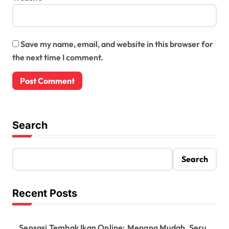
Save my name, email, and website in this browser for
the next time I comment.
Search
Search
Recent Posts
Sensasi Tembak Ikan Online: Menang Mudah, Seru