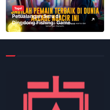
Togel
Petualangan Seru di
Dingdong Fishing: Game
Arcade Favorit