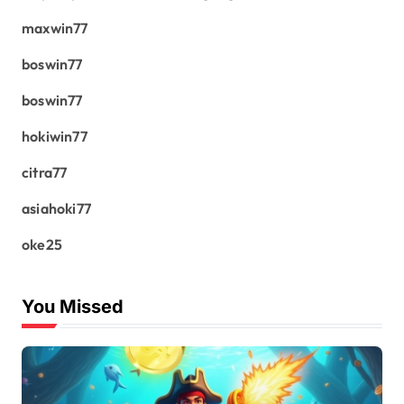
maxwin77
boswin77
boswin77
hokiwin77
citra77
asiahoki77
oke25
You Missed