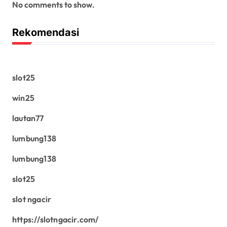
No comments to show.
Rekomendasi
slot25
win25
lautan77
lumbung138
lumbung138
slot25
slot ngacir
https://slotngacir.com/