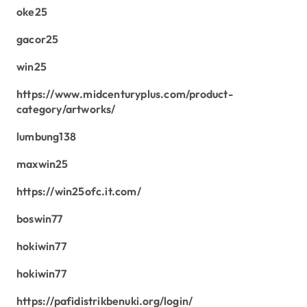
oke25
gacor25
win25
https://www.midcenturyplus.com/product-
category/artworks/
lumbung138
maxwin25
https://win25ofc.it.com/
boswin77
hokiwin77
hokiwin77
https://pafidistrikbenuki.org/login/