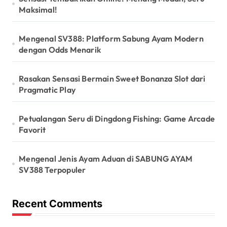
Maksimal!
Mengenal SV388: Platform Sabung Ayam Modern
dengan Odds Menarik
Rasakan Sensasi Bermain Sweet Bonanza Slot dari
Pragmatic Play
Petualangan Seru di Dingdong Fishing: Game Arcade
Favorit
Mengenal Jenis Ayam Aduan di SABUNG AYAM
SV388 Terpopuler
Recent Comments