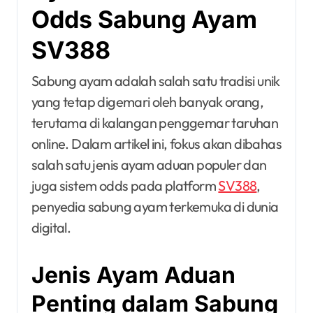
Odds Sabung Ayam
SV388
Sabung ayam adalah salah satu tradisi unik
yang tetap digemari oleh banyak orang,
terutama di kalangan penggemar taruhan
online. Dalam artikel ini, fokus akan dibahas
salah satu jenis ayam aduan populer dan
juga sistem odds pada platform
SV388
,
penyedia sabung ayam terkemuka di dunia
digital.
Jenis Ayam Aduan
Penting dalam Sabung