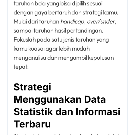
taruhan bola yang bisa dipilih sesuai
dengan gaya bertaruh dan strategi kamu.
Mulai dari taruhan
handicap
,
over/under
,
sampai taruhan hasil pertandingan.
Fokuslah pada satu jenis taruhan yang
kamu kuasai agar lebih mudah
menganalisa dan mengambil keputusan
tepat.
Strategi
Menggunakan Data
Statistik dan Informasi
Terbaru