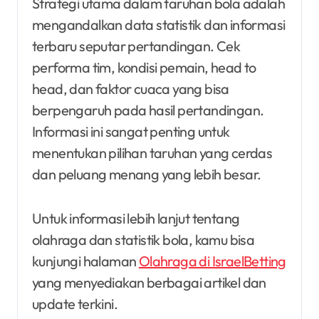
Strategi utama dalam taruhan bola adalah
mengandalkan data statistik dan informasi
terbaru seputar pertandingan. Cek
performa tim, kondisi pemain, head to
head, dan faktor cuaca yang bisa
berpengaruh pada hasil pertandingan.
Informasi ini sangat penting untuk
menentukan pilihan taruhan yang cerdas
dan peluang menang yang lebih besar.
Untuk informasi lebih lanjut tentang
olahraga dan statistik bola, kamu bisa
kunjungi halaman
Olahraga di IsraelBetting
yang menyediakan berbagai artikel dan
update terkini.