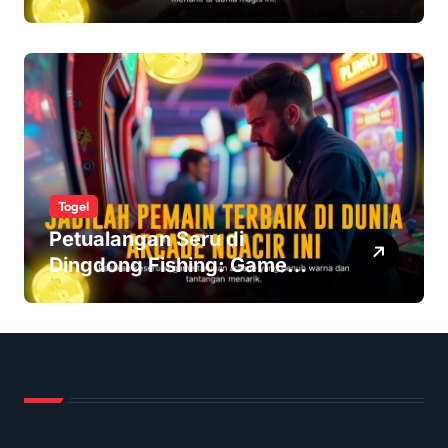
Pragmatic Play
Togel
Petualangan Seru di
Dingdong Fishing: Game
Arcade Favorit