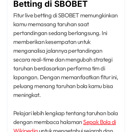
Betting di SBOBET
Fitur live betting di SBOBET memungkinkan
kamu memasang taruhan saat
pertandingan sedang berlangsung. Ini
memberikan kesempatan untuk
menganalisa jalannya pertandingan
secara real-time dan mengubah strategi
taruhan berdasarkan performa tim di
lapangan. Dengan memanfaatkan fitur ini,
peluang menang taruhan bola kamu bisa
meningkat.
Pelajari lebih lengkap tentang taruhan bola
dengan membaca halaman
Sepak Bola di
Wikipedia
untuk mengetahui sejarah dan