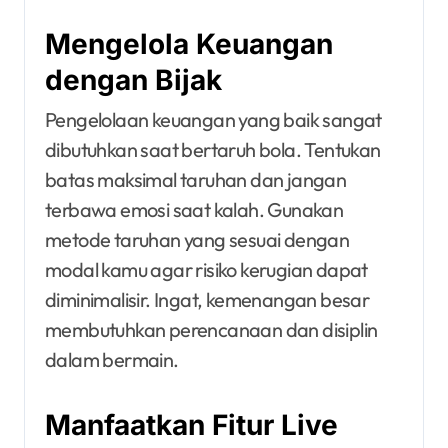
Mengelola Keuangan
dengan Bijak
Pengelolaan keuangan yang baik sangat
dibutuhkan saat bertaruh bola. Tentukan
batas maksimal taruhan dan jangan
terbawa emosi saat kalah. Gunakan
metode taruhan yang sesuai dengan
modal kamu agar risiko kerugian dapat
diminimalisir. Ingat, kemenangan besar
membutuhkan perencanaan dan disiplin
dalam bermain.
Manfaatkan Fitur Live