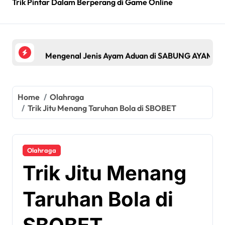
Trik Pintar Dalam Berperang di Game Online
Rasakan Sensasi Bermain Sweet Bonanza Slot dari
Petualangan Seru di Dingdong Fishing: Game Arca
Mengenal Jenis Ayam Aduan di SABUNG AYAM SV
Sensasi Tembak Ikan Online: Menang Mudah, Seru
Home
Olahraga
Trik Jitu Menang Taruhan Bola di SBOBET
Olahraga
Trik Jitu Menang
Taruhan Bola di