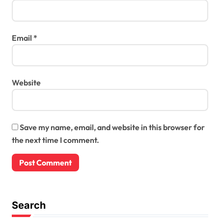
Email
*
Website
Save my name, email, and website in this browser for
the next time I comment.
Search