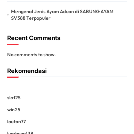
Mengenal Jenis Ayam Aduan di SABUNG AYAM
SV388 Terpopuler
Recent Comments
No comments to show.
Rekomendasi
slot25
win25
lautan77
lumbung138