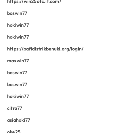
https://win25ofc.it.com/
boswin77
hokiwin77
hokiwin77
https://pafidistrikbenuki.org/login/
maxwin77
boswin77
boswin77
hokiwin77
citra77
asiahoki77
oke25