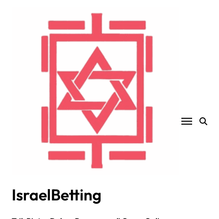
Skip
to
content
Mengenal Jenis Ayam Aduan di SABUNG AYAM SV
IsraelBetting
Sensasi Tembak Ikan Online: Menang Mudah, Seru
Mengenal SV388: Platform Sabung Ayam Modern