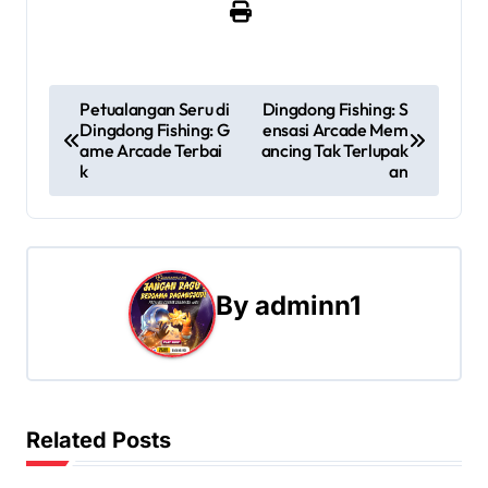
P
Petualangan Seru di
Dingdong Fishing: S
Dingdong Fishing: G
ensasi Arcade Mem
o
ame Arcade Terbai
ancing Tak Terlupak
k
an
s
t
n
By
adminn1
a
v
i
Related Posts
g