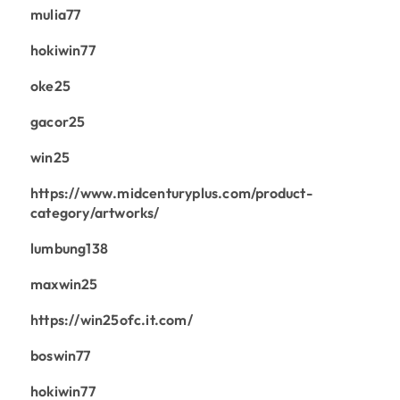
mulia77
hokiwin77
oke25
gacor25
win25
https://www.midcenturyplus.com/product-
category/artworks/
lumbung138
maxwin25
https://win25ofc.it.com/
boswin77
hokiwin77