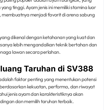
ang tinggi. Ayam jenis ini memiliki stamina luar
 membuatnya menjadi favorit di arena sabung
yang dikenal dengan ketahanan yang kuat dan
asanya lebih mengandalkan teknik bertahan dan
enaga lawan secara perlahan.
luang Taruhan di SV388
dalah faktor penting yang menentukan potensi
berdasarkan kekuatan, performa, dan riwayat
ui jenis ayam dan karakteristiknya akan
ingan dan memilih taruhan terbaik.