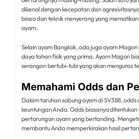
dikenal dengan kecepatan dan agresivitasnya y
biasa dan teknik menyerang yang mematikan,
ayam.
Selain ayam Bangkok, ada juga ayam Magon 
daya tahan fisik yang prima. Ayam Magon bi
serangan bertubi-tubi yang akan menguras t
Memahami Odds dan Pe
Dalam taruhan sabung ayam di SV388, odds a
keuntungan Anda. Odds biasanya ditentukan 
pertarungan ayam yang bertanding. Mengetah
membantu Anda memperkirakan hasil pertand