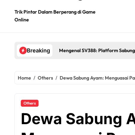
Trik Pintar Dalam Berperang di Game
Online
Rasa
Breaking
Home
Others
Dewa Sabung Ayam: Menguasai Pa
Others
Dewa Sabung 