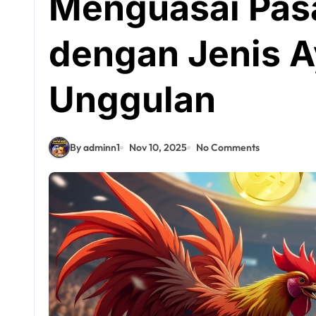
Menguasai Pas
dengan Jenis 
Unggulan
By adminn1
Nov 10, 2025
No Comments