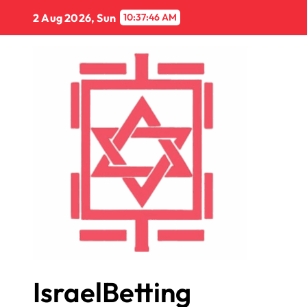
Skip
2 Aug 2026, Sun
10:37:48 AM
to
content
IsraelBetting