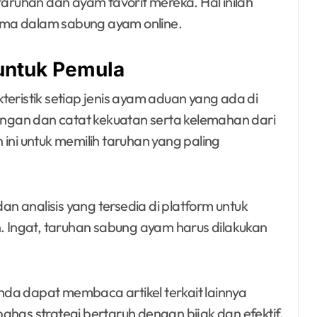
ruhan dan ayam favorit mereka. Hal inilah
ama dalam sabung ayam online.
 untuk Pemula
teristik setiap jenis ayam aduan yang ada di
ngan dan catat kekuatan serta kelemahan dari
i untuk memilih taruhan yang paling
dan analisis yang tersedia di platform untuk
Ingat, taruhan sabung ayam harus dilakukan
da dapat membaca artikel terkait lainnya
has strategi bertaruh dengan bijak dan efektif.