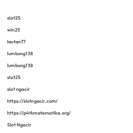
slot25
win25
lautan77
lumbung138
lumbung138
slot25
slot ngacir
https://slotngacir.com/
https://p4tkmatematika.org/
Slot Ngacir