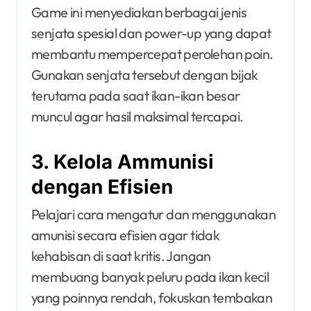
Game ini menyediakan berbagai jenis
senjata spesial dan power-up yang dapat
membantu mempercepat perolehan poin.
Gunakan senjata tersebut dengan bijak
terutama pada saat ikan-ikan besar
muncul agar hasil maksimal tercapai.
3. Kelola Ammunisi
dengan Efisien
Pelajari cara mengatur dan menggunakan
amunisi secara efisien agar tidak
kehabisan di saat kritis. Jangan
membuang banyak peluru pada ikan kecil
yang poinnya rendah, fokuskan tembakan