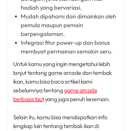
hadiah yang bervariasi.
Mudah dipahami dan dimainkan oleh
pemula maupun pemain
berpengalaman.
Integrasi fitur power-up dan bonus
membuat permainan semakin seru.
Untuk kamu yang ingin mengetahui lebih
lanjut tentang game arcade dan tembak
ikan, kamu bisa baca artikel kami
sebelumnya tentang
game arcade
berbasis laut
yang juga penuh keseruan.
Selain itu, kamu bisa mendapatkan info
lengkap lain tentang tembak ikan di