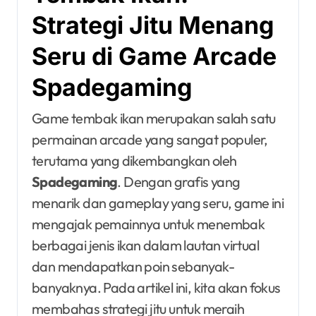
Strategi Jitu Menang
Seru di Game Arcade
Spadegaming
Game tembak ikan merupakan salah satu
permainan arcade yang sangat populer,
terutama yang dikembangkan oleh
Spadegaming
. Dengan grafis yang
menarik dan gameplay yang seru, game ini
mengajak pemainnya untuk menembak
berbagai jenis ikan dalam lautan virtual
dan mendapatkan poin sebanyak-
banyaknya. Pada artikel ini, kita akan fokus
membahas strategi jitu untuk meraih