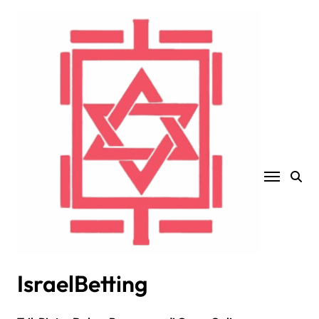
Skip
to
content
Mengenal Jenis Ayam Aduan di SABUNG AYAM SV
IsraelBetting
Sensasi Tembak Ikan Online: Menang Mudah, Seru
Mengenal SV388: Platform Sabung Ayam Modern