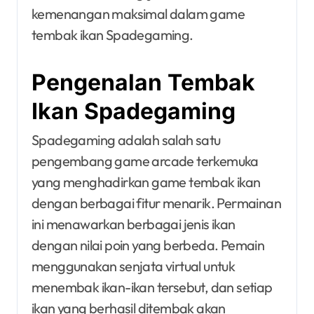
kemenangan maksimal dalam game
tembak ikan Spadegaming.
Pengenalan Tembak
Ikan Spadegaming
Spadegaming adalah salah satu
pengembang game arcade terkemuka
yang menghadirkan game tembak ikan
dengan berbagai fitur menarik. Permainan
ini menawarkan berbagai jenis ikan
dengan nilai poin yang berbeda. Pemain
menggunakan senjata virtual untuk
menembak ikan-ikan tersebut, dan setiap
ikan yang berhasil ditembak akan