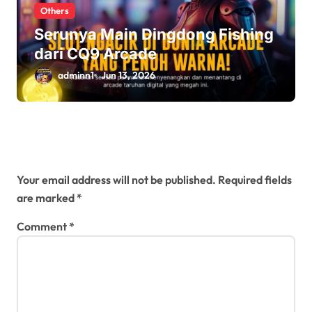
Others
Serunya Main Dingdong Fishing
dari CQ9 Arcade
adminn1
Jun 13, 2026
Leave a Reply
Your email address will not be published.
Required fields
are marked
*
Comment
*