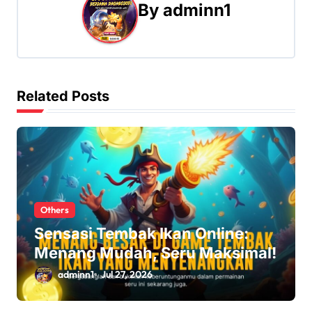
a
By
adminn1
v
i
g
Related Posts
a
t
i
o
Others
Sensasi Tembak Ikan Online:
n
Menang Mudah, Seru Maksimal!
adminn1
Jul 27, 2026