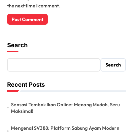
the next time I comment.
Search
Search
Recent Posts
Sensasi Tembak Ikan Online: Menang Mudah, Seru
Maksimal!
Mengenal SV388: Platform Sabung Ayam Modern