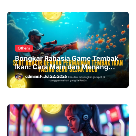
Others
Bongkar Rahasia Game Tembak
Ikan: Cara Main dan Menang
Mudah!
adminn1
Jul 22, 2026