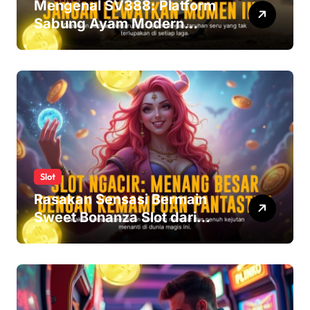
Mengenal SV388: Platform
Sabung Ayam Modern
dengan Odds Menarik
Slot
Rasakan Sensasi Bermain
Sweet Bonanza Slot dari
Pragmatic Play