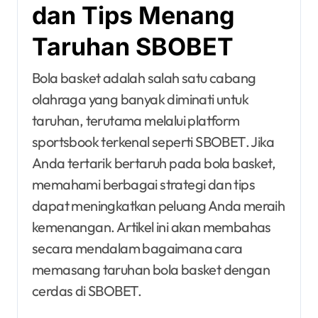
dan Tips Menang
Taruhan SBOBET
Bola basket adalah salah satu cabang
olahraga yang banyak diminati untuk
taruhan, terutama melalui platform
sportsbook terkenal seperti SBOBET. Jika
Anda tertarik bertaruh pada bola basket,
memahami berbagai strategi dan tips
dapat meningkatkan peluang Anda meraih
kemenangan. Artikel ini akan membahas
secara mendalam bagaimana cara
memasang taruhan bola basket dengan
cerdas di SBOBET.