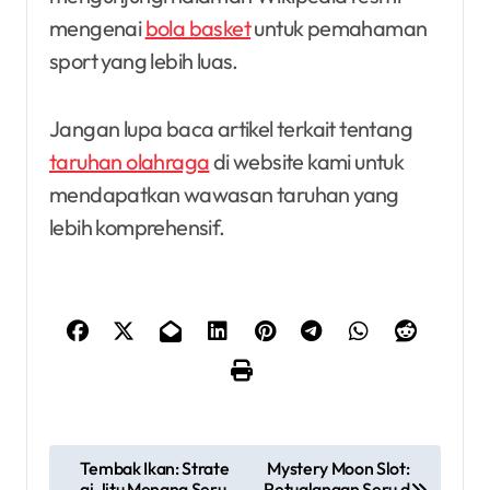
mengenai
bola basket
untuk pemahaman
sport yang lebih luas.
Jangan lupa baca artikel terkait tentang
taruhan olahraga
di website kami untuk
mendapatkan wawasan taruhan yang
lebih komprehensif.
P
Tembak Ikan: Strate
Mystery Moon Slot:
gi Jitu Menang Seru
Petualangan Seru d