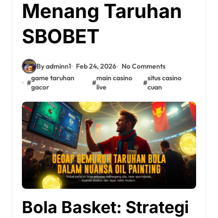
Menang Taruhan
SBOBET
By adminn1
Feb 24, 2026
No Comments
game taruhan
main casino
situs casino
#
#
#
gacor
live
cuan
Bola Basket: Strategi