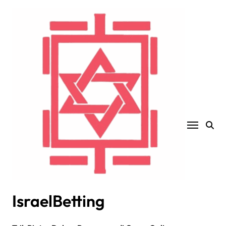
Skip
to
content
Mengenal Jenis Ayam Aduan di SABUNG AYAM SV
IsraelBetting
Sensasi Tembak Ikan Online: Menang Mudah, Seru
Mengenal SV388: Platform Sabung Ayam Modern