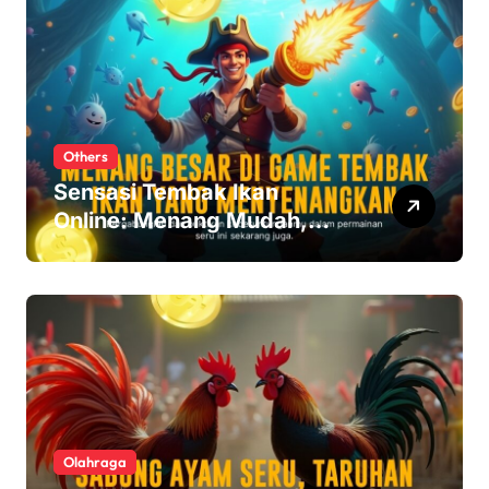
Others
Sensasi Tembak Ikan
Online: Menang Mudah,
Seru Maksimal!
Olahraga