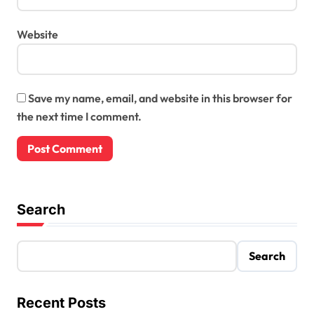
Website
Save my name, email, and website in this browser for
the next time I comment.
Search
Search
Recent Posts