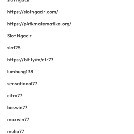
https://slotngacir.com/
https://p4tkmatematika.org/
Slot Ngacir
slot25
https://bit.ly/m/ctr77
lumbung138
sensational77
citra77
boswin77
maxwin77
mulia77