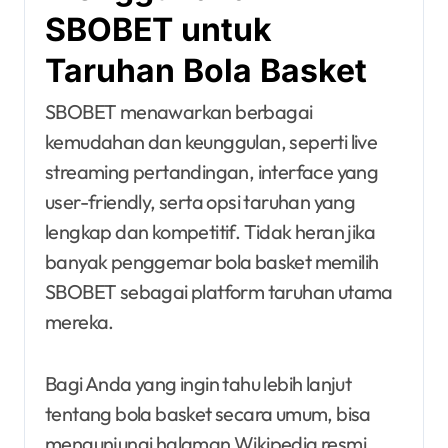
SBOBET untuk
Taruhan Bola Basket
SBOBET menawarkan berbagai
kemudahan dan keunggulan, seperti live
streaming pertandingan, interface yang
user-friendly, serta opsi taruhan yang
lengkap dan kompetitif. Tidak heran jika
banyak penggemar bola basket memilih
SBOBET sebagai platform taruhan utama
mereka.
Bagi Anda yang ingin tahu lebih lanjut
tentang bola basket secara umum, bisa
mengunjungi halaman Wikipedia resmi