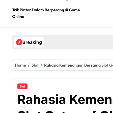
Trik Pintar Dalam Berperang di Game
Online
Mengenal Jenis Ayam Aduan di S
Breaking
Home
Slot
Rahasia Kemenangan Bersama Slot Gat
Slot
Rahasia Kemen