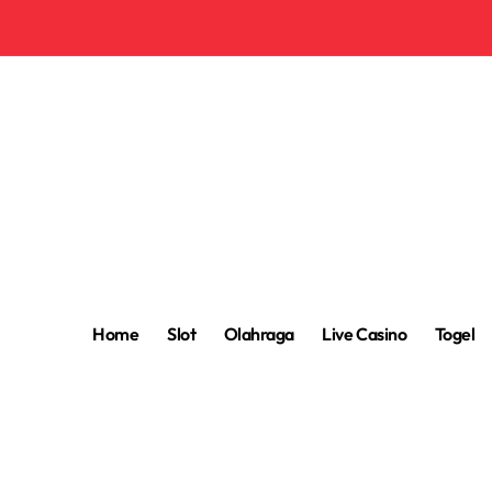
Home
Slot
Olahraga
Live Casino
Togel