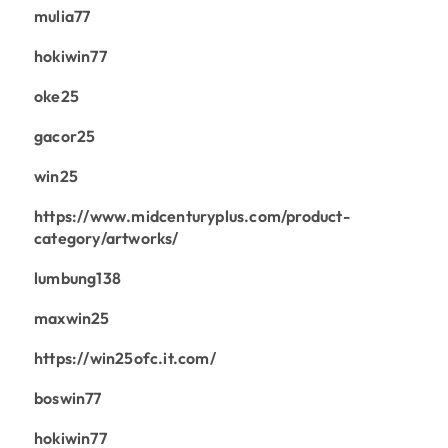
mulia77
hokiwin77
oke25
gacor25
win25
https://www.midcenturyplus.com/product-
category/artworks/
lumbung138
maxwin25
https://win25ofc.it.com/
boswin77
hokiwin77