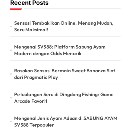
Recent Posts
Sensasi Tembak Ikan Online: Menang Mudah,
Seru Maksimal!
Mengenal SV388: Platform Sabung Ayam
Modern dengan Odds Menarik
Rasakan Sensasi Bermain Sweet Bonanza Slot
dari Pragmatic Play
Petualangan Seru di Dingdong Fishing: Game
Arcade Favorit
Mengenal Jenis Ayam Aduan di SABUNG AYAM
SV388 Terpopuler