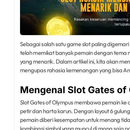
Sebagai salah satu game slot paling digemari
telah memikat banyak pemain dengan tema mi
yang menarik. Dalam artikel ini, kita akan me
mengupas rahasia kemenangan yang bisa And
Mengenal Slot Gates of
Slot Gates of Olympus membawa pemain ke 
petir dan harta karun. Dengan layout 6 gulun
pemain diberi kesempatan untuk menang tidak h
kombinasi simbol yang muncul di mana saja pa