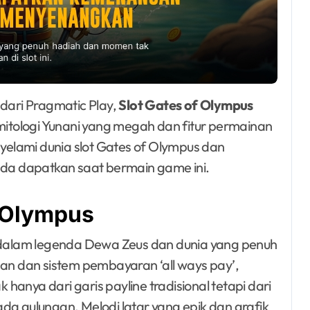
 dari Pragmatic Play,
Slot Gates of Olympus
tologi Yunani yang megah dan fitur permainan
nyelami dunia slot Gates of Olympus dan
a dapatkan saat bermain game ini.
 Olympus
dalam legenda Dewa Zeus dan dunia yang penuh
gan dan sistem pembayaran ‘all ways pay’,
anya dari garis payline tradisional tetapi dari
da gulungan. Melodi latar yang epik dan grafik