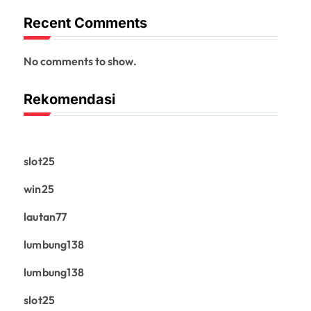
Recent Comments
No comments to show.
Rekomendasi
slot25
win25
lautan77
lumbung138
lumbung138
slot25