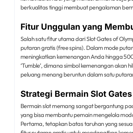
berkualitas tinggi membuat pengalaman ber
Fitur Unggulan yang Membua
Salah satu fitur utama dari Slot Gates of Ol
putaran gratis (free spins). Dalam mode putara
meningkatkan kemenangan Anda hingga 500x lipa
‘Tumble’, dimana simbol kemenangan akan hil
peluang menang beruntun dalam satu putara
Strategi Bermain Slot Gate
Bermain slot memang sangat bergantung pad
yang bisa membantu pemain mengelola moda
Pertama, tetapkan batas taruhan yang sesu
fitur putaran gratis untuk mendapatkan kem