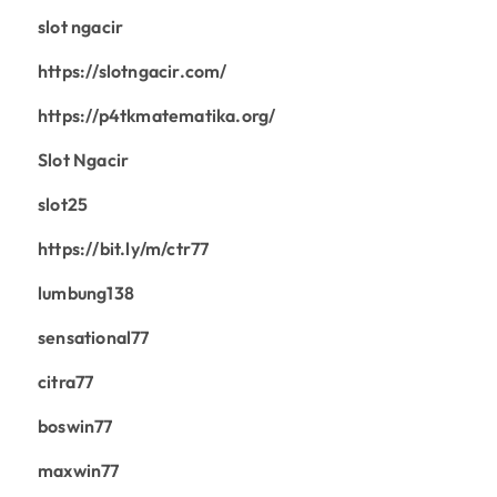
slot ngacir
https://slotngacir.com/
https://p4tkmatematika.org/
Slot Ngacir
slot25
https://bit.ly/m/ctr77
lumbung138
sensational77
citra77
boswin77
maxwin77