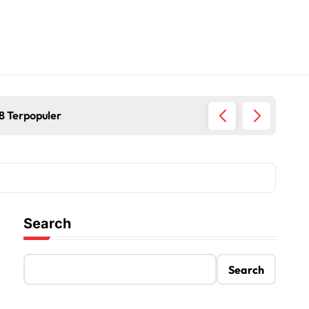
Sensas
Search
Search