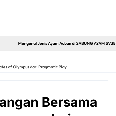
ABUNG AYAM SV388 Terpopuler
es of Olympus dari Pragmatic Play
angan Bersama