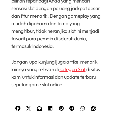
pilihan tepat bagi Anda yang mencari
sensasi slot dengan peluang jackpot besar
dan fitur menarik. Dengan gameplay yang
mudah dipahami dan tema yang
menghibur, tidak heran jika slot ini menjadi
favorit para pemain di seluruh dunia,
termasuk Indonesia.
Jangan lupa kunjungi juga artikel menarik
lainnya yang relevan di
kategori Slot
di situs
kami untuk informasi dan update terbaru
seputar game slot online.