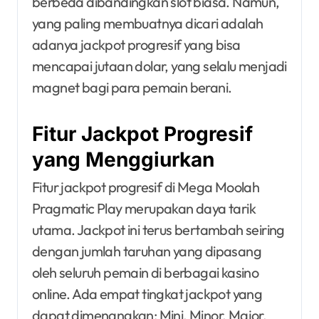
berbeda dibandingkan slot biasa. Namun,
yang paling membuatnya dicari adalah
adanya jackpot progresif yang bisa
mencapai jutaan dolar, yang selalu menjadi
magnet bagi para pemain berani.
Fitur Jackpot Progresif
yang Menggiurkan
Fitur jackpot progresif di Mega Moolah
Pragmatic Play merupakan daya tarik
utama. Jackpot ini terus bertambah seiring
dengan jumlah taruhan yang dipasang
oleh seluruh pemain di berbagai kasino
online. Ada empat tingkat jackpot yang
dapat dimenangkan: Mini, Minor, Major,