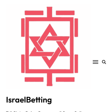
Skip
to
content
Mengenal Jenis Ayam Aduan di SABUNG AYAM SV
IsraelBetting
Sensasi Tembak Ikan Online: Menang Mudah, Seru
Mengenal SV388: Platform Sabung Ayam Modern