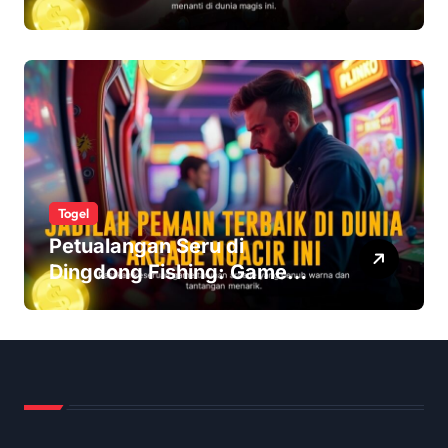
Pragmatic Play
Togel
Petualangan Seru di
Dingdong Fishing: Game
Arcade Favorit