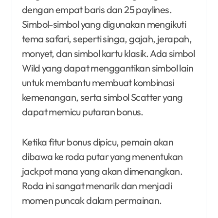
dengan empat baris dan 25 paylines.
Simbol-simbol yang digunakan mengikuti
tema safari, seperti singa, gajah, jerapah,
monyet, dan simbol kartu klasik. Ada simbol
Wild yang dapat menggantikan simbol lain
untuk membantu membuat kombinasi
kemenangan, serta simbol Scatter yang
dapat memicu putaran bonus.
Ketika fitur bonus dipicu, pemain akan
dibawa ke roda putar yang menentukan
jackpot mana yang akan dimenangkan.
Roda ini sangat menarik dan menjadi
momen puncak dalam permainan.