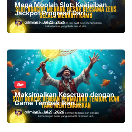
Mega Moolah Slot: Keajaiban
Jackpot Progresif Dari
Microgaming
adminn1
Jul 22, 2026
Slot
Maksimalkan Keseruan dengan
Game Tembak Ikan
Spadegaming
adminn1
Jul 21, 2026