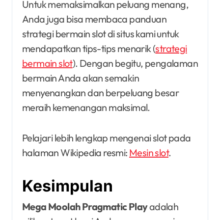
Untuk memaksimalkan peluang menang,
Anda juga bisa membaca panduan
strategi bermain slot di situs kami untuk
mendapatkan tips-tips menarik (
strategi
bermain slot
). Dengan begitu, pengalaman
bermain Anda akan semakin
menyenangkan dan berpeluang besar
meraih kemenangan maksimal.
Pelajari lebih lengkap mengenai slot pada
halaman Wikipedia resmi:
Mesin slot
.
Kesimpulan
Mega Moolah Pragmatic Play
adalah