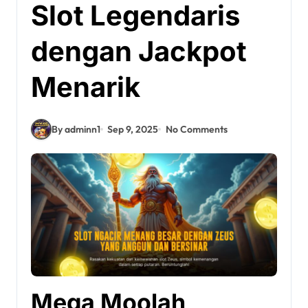
Slot Legendaris
dengan Jackpot
Menarik
By adminn1
Sep 9, 2025
No Comments
Mega Moolah