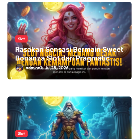
a
t
i
Slot
o
Rasakan Sensasi Bermain Sweet
n
Bonanza Slot dari Pragmatic
Play
adminn1
Jul 25, 2026
Slot