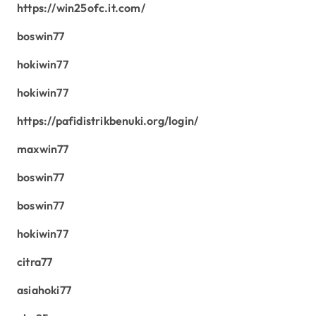
https://win25ofc.it.com/
boswin77
hokiwin77
hokiwin77
https://pafidistrikbenuki.org/login/
maxwin77
boswin77
boswin77
hokiwin77
citra77
asiahoki77