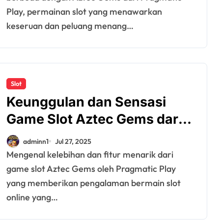
Play, permainan slot yang menawarkan
keseruan dan peluang menang…
Slot
Keunggulan dan Sensasi
Game Slot Aztec Gems dari
Pragmatic Play
adminn1
Jul 27, 2025
Mengenal kelebihan dan fitur menarik dari
game slot Aztec Gems oleh Pragmatic Play
yang memberikan pengalaman bermain slot
online yang…