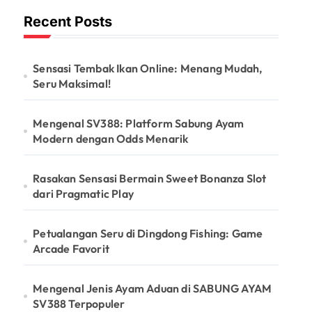
Recent Posts
Sensasi Tembak Ikan Online: Menang Mudah,
Seru Maksimal!
Mengenal SV388: Platform Sabung Ayam
Modern dengan Odds Menarik
Rasakan Sensasi Bermain Sweet Bonanza Slot
dari Pragmatic Play
Petualangan Seru di Dingdong Fishing: Game
Arcade Favorit
Mengenal Jenis Ayam Aduan di SABUNG AYAM
SV388 Terpopuler