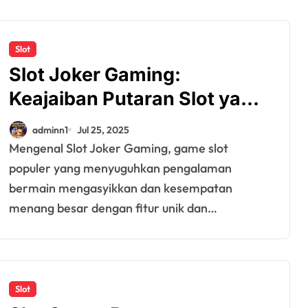
Slot
Slot Joker Gaming:
Keajaiban Putaran Slot yang
Menguntungkan
adminn1
Jul 25, 2025
Mengenal Slot Joker Gaming, game slot
populer yang menyuguhkan pengalaman
bermain mengasyikkan dan kesempatan
menang besar dengan fitur unik dan…
Slot