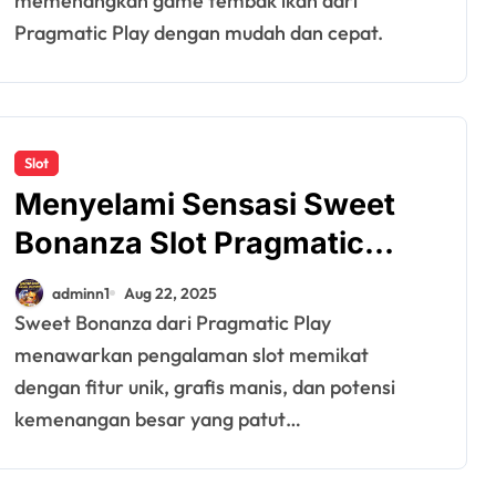
memenangkan game tembak ikan dari
Pragmatic Play dengan mudah dan cepat.
Slot
Menyelami Sensasi Sweet
Bonanza Slot Pragmatic
Play
adminn1
Aug 22, 2025
Sweet Bonanza dari Pragmatic Play
menawarkan pengalaman slot memikat
dengan fitur unik, grafis manis, dan potensi
kemenangan besar yang patut…