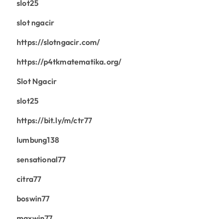
slot25
slot ngacir
https://slotngacir.com/
https://p4tkmatematika.org/
Slot Ngacir
slot25
https://bit.ly/m/ctr77
lumbung138
sensational77
citra77
boswin77
maxwin77