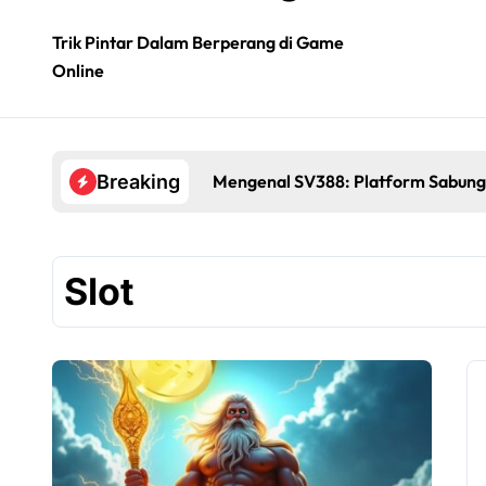
Trik Pintar Dalam Berperang di Game
Online
Mengenal SV388: Platform Sabun
Breaking
Slot