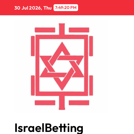
Skip
30 Jul 2026, Thu
7:49:22 PM
to
content
IsraelBetting