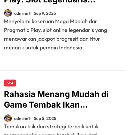
dengan Jackpot Menarik
adminn1
Sep 9, 2025
Menyelami keseruan Mega Moolah dari
Pragmatic Play, slot online legendaris yang
menawarkan jackpot progresif dan fitur
menarik untuk pemain Indonesia.
Slot
Rahasia Menang Mudah di
Game Tembak Ikan
Pragmatic Play
adminn1
Sep 5, 2025
Temukan trik dan strategi terbaik untuk